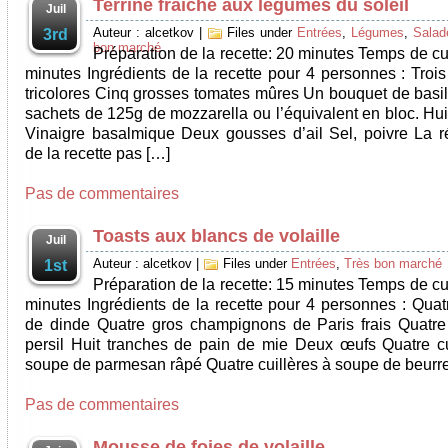
Terrine fraîche aux légumes du soleil
Juil
Auteur : alcetkov
|
Files under
Entrées
,
Légumes
,
Salad
3rd
bon marché
Préparation de la recette: 20 minutes Temps de cu
minutes Ingrédients de la recette pour 4 personnes : Trois
tricolores Cinq grosses tomates mûres Un bouquet de basil
sachets de 125g de mozzarella ou l’équivalent en bloc. Hui
Vinaigre basalmique Deux gousses d’ail Sel, poivre La ré
de la recette pas […]
Pas de commentaires
Toasts aux blancs de volaille
Juil
Auteur : alcetkov
|
Files under
Entrées
,
Très bon marché
1st
Préparation de la recette: 15 minutes Temps de cu
minutes Ingrédients de la recette pour 4 personnes : Quat
de dinde Quatre gros champignons de Paris frais Quatre
persil Huit tranches de pain de mie Deux œufs Quatre cu
soupe de parmesan râpé Quatre cuillères à soupe de beurre
Pas de commentaires
Mousse de foies de volaille