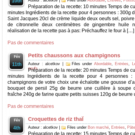
Auteur : alcetkov
|
Files under
Abordable
,
Entrées
,
Poiss
10th
Préparation de la recette: 10 minutes Temps de cu
minutes Ingrédients de la recette pour 4 personnes : 300g 
Saint Jacques 20cl de crème liquide deux oeufs sel, poivre
de citronnelle deux centimètres de gingembre huile n
réalisation de la recette pas à pas: Préchauffez le four à […]
Pas de commentaires
Petits chaussons aux champignons
Fév
Auteur : alcetkov
|
Files under
Abordable
,
Entrées
,
L
11th
oeufs
Préparation de la recette: 20 minutes Temps de cu
minutes Ingrédients de la recette pour 4 personnes :
champignons de votre choix une échalotte une gousse d’ail
bouquet de persil 25g de beurre une cuillère à soupe
fraîche 240g de farine quatre petits suisses 120g de beurre 
Pas de commentaires
Croquettes de riz thaÏ
Fév
Auteur : alcetkov
|
Files under
Bon marché
,
Entrées
,
Pâte
4th
Préparation de la recette: 15 minutes Temps de cu