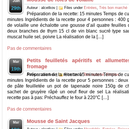
Juin
Auteur : alcetkov
|
Files under
Entrées
,
Très bon marché
29th
Préparation de la recette: 15 minutes Temps de cu
minutes Ingrédients de la recette pour 4 personnes : 400 g
de volaille une échalotte une gousse d’ail quatre feuilles 
deux branches de thym 15 cl de vin blanc sucré type sa
muscat huile sel, poivre La réalisation de la […]
Pas de commentaires
Petits feuilletés apéritifs et allumett
Mar
fromage
19th
Préparation de la recette: 15 minutes Temps de cu
Auteur : alcetkov
|
Files under
Bon marché
,
Entrées
minutes Ingrédients de la recette pour 5 personnes : deux
de pâte feuilletée un pot de tapenade noire 150g de c
sachet de gruyère râpé un oeuf fleur de sel La réalisat
recette pas à pas: Préchauffez le four à 220°C […]
Pas de commentaires
Mousse de Saint Jacques
Mar