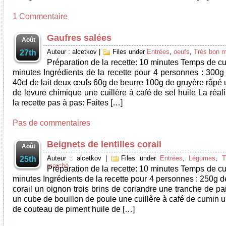
1 Commentaire
Gaufres salées
Août
Auteur : alcetkov
|
Files under
Entrées
,
oeufs
,
Très bon 
27th
Préparation de la recette: 10 minutes Temps de cu
minutes Ingrédients de la recette pour 4 personnes : 300g 
40cl de lait deux œufs 60g de beurre 100g de gruyère râpé 
de levure chimique une cuillère à café de sel huile La réal
la recette pas à pas: Faites […]
Pas de commentaires
Beignets de lentilles corail
Août
Auteur : alcetkov
|
Files under
Entrées
,
Légumes
,
T
25th
marché
Préparation de la recette: 10 minutes Temps de cu
minutes Ingrédients de la recette pour 4 personnes : 250g de
corail un oignon trois brins de coriandre une tranche de p
un cube de bouillon de poule une cuillère à café de cumin 
de couteau de piment huile de […]