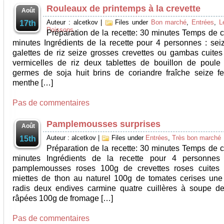
Rouleaux de printemps à la crevette
Août
Auteur : alcetkov
|
Files under
Bon marché
,
Entrées
,
L
17th
Poissons
Préparation de la recette: 30 minutes Temps de c
minutes Ingrédients de la recette pour 4 personnes : seiz
galettes de riz seize grosses crevettes ou gambas cuite
vermicelles de riz deux tablettes de bouillon de poul
germes de soja huit brins de coriandre fraîche seize fe
menthe […]
Pas de commentaires
Pamplemousses surprises
Août
Auteur : alcetkov
|
Files under
Entrées
,
Très bon marché
15th
Préparation de la recette: 30 minutes Temps de c
minutes Ingrédients de la recette pour 4 personnes 
pamplemousses roses 100g de crevettes roses cuites
miettes de thon au naturel 100g de tomates cerises une
radis deux endives carmine quatre cuillères à soupe de
râpées 100g de fromage […]
Pas de commentaires