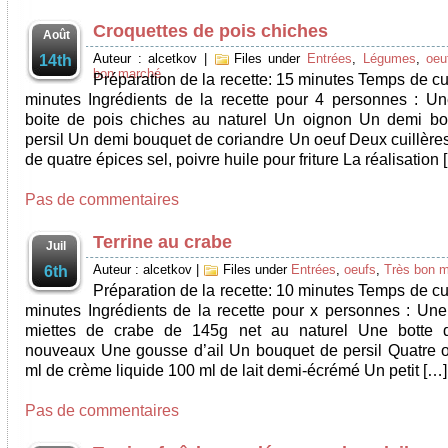
Croquettes de pois chiches
Août
Auteur : alcetkov
|
Files under
Entrées
,
Légumes
,
oeu
14th
bon marché
Préparation de la recette: 15 minutes Temps de cu
minutes Ingrédients de la recette pour 4 personnes : U
boite de pois chiches au naturel Un oignon Un demi b
persil Un demi bouquet de coriandre Un oeuf Deux cuillère
de quatre épices sel, poivre huile pour friture La réalisation 
Pas de commentaires
Terrine au crabe
Juil
Auteur : alcetkov
|
Files under
Entrées
,
oeufs
,
Très bon 
6th
Préparation de la recette: 10 minutes Temps de cu
minutes Ingrédients de la recette pour x personnes : Une
miettes de crabe de 145g net au naturel Une botte d
nouveaux Une gousse d’ail Un bouquet de persil Quatre 
ml de crème liquide 100 ml de lait demi-écrémé Un petit […]
Pas de commentaires