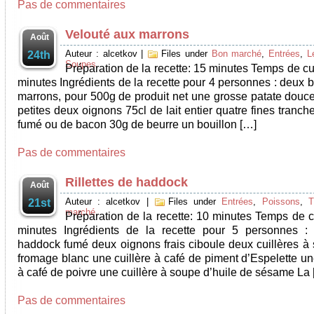
Pas de commentaires
Velouté aux marrons
Août
Auteur : alcetkov
|
Files under
Bon marché
,
Entrées
,
L
24th
Soupes
Préparation de la recette: 15 minutes Temps de cu
minutes Ingrédients de la recette pour 4 personnes : deux 
marrons, pour 500g de produit net une grosse patate douc
petites deux oignons 75cl de lait entier quatre fines tranch
fumé ou de bacon 30g de beurre un bouillon […]
Pas de commentaires
Rillettes de haddock
Août
Auteur : alcetkov
|
Files under
Entrées
,
Poissons
,
T
21st
marché
Préparation de la recette: 10 minutes Temps de c
minutes Ingrédients de la recette pour 5 personnes :
haddock fumé deux oignons frais ciboule deux cuillères à
fromage blanc une cuillère à café de piment d’Espelette un
à café de poivre une cuillère à soupe d’huile de sésame La
Pas de commentaires