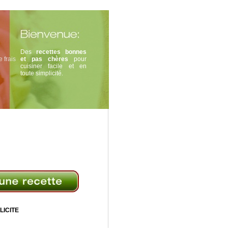
Des
recettes bonnes
 frais
et pas chères
pour
cuisiner facile et en
toute simplicité.
LICITE