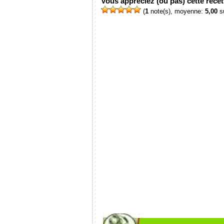
Vous appréciez (ou pas) cette recett
(
1
note(s), moyenne:
5,00
su