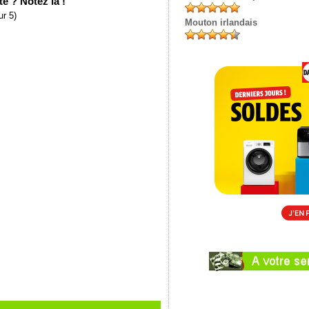
e ? Notez là !
r 5)
Mouton irlandais