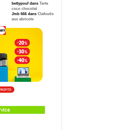
bettypouf
dans
Tarte
coco chocolat
Jmb 666
dans
Clafoutis
aux abricots