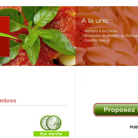
Merlans à la Créole
Bouchées feuilletées au fromage
Gaufres salées
ombres
PUB