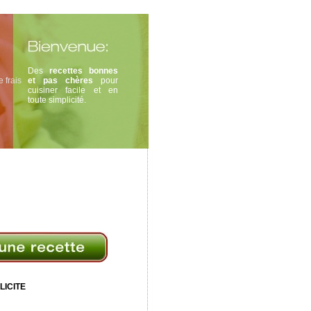
Des
recettes bonnes
 frais
et pas chères
pour
cuisiner facile et en
toute simplicité.
LICITE