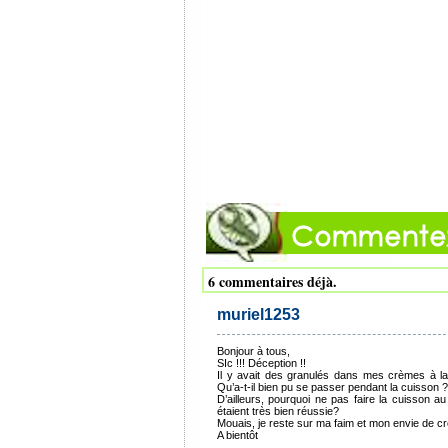
6 commentaires déjà.
muriel1253
Bonjour à tous,
SIc !!! Déception !!
Il y avait des granulés dans mes crèmes à la f
Qu’a-t-il bien pu se passer pendant la cuisson ?
D’ailleurs, pourquoi ne pas faire la cuisson a
étaient très bien réussie?
Mouais, je reste sur ma faim et mon envie de c
A bientôt