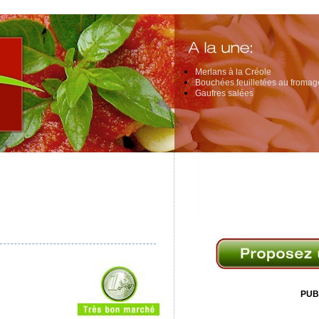
Merlans à la Créole
Bouchées feuilletées au fromage
Gaufres salées
PUB