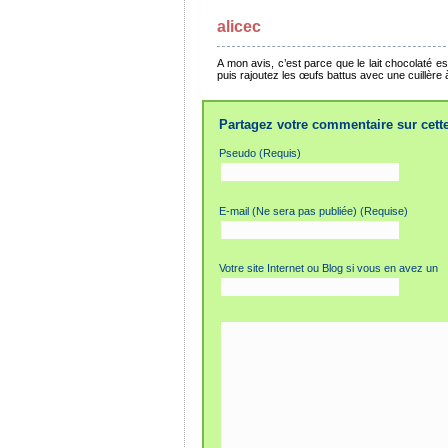
alicec
A mon avis, c’est parce que le lait chocolaté es
puis rajoutez les œufs battus avec une cuillère
Partagez votre commentaire sur cette
Pseudo (Requis)
E-mail (Ne sera pas publiée) (Requise)
Votre site Internet ou Blog si vous en avez un