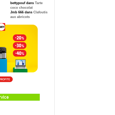
bettypouf
dans
Tarte
coco chocolat
Jmb 666
dans
Clafoutis
aux abricots