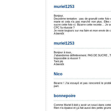
muriel1253
Bonjour,
Deuxième tentative : pas de granulé cette fois-c
marie et cela n’a pas marché non plus. Elles é
sucre cette fois-ci. Bizarre cette recette… Je s
CPC l’a réussie ?
Je reste toujours sur ma faim et mon envie de 
A bientôt
muriel1253
Bonjour à tous,
J’abandonne définitivement. PAS DE SUCRE
Impossible à réussir !!
Tant pis
A bientôt
Nico
Bizarre ! J’ai essayé et pas rencontré le prob
part.
bonnepoire
Comme Muriel il doit y avoir un souci dans cette
Rien n’a épaissi et ça fait aussi des petits grum