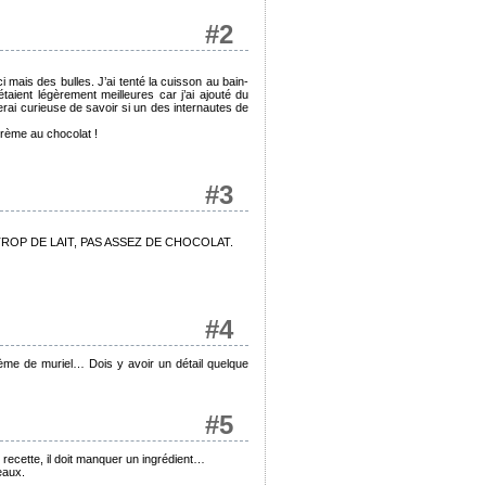
#2
i mais des bulles. J’ai tenté la cuisson au bain-
taient légèrement meilleures car j’ai ajouté du
erai curieuse de savoir si un des internautes de
crème au chocolat !
#3
 , TROP DE LAIT, PAS ASSEZ DE CHOCOLAT.
#4
lème de muriel… Dois y avoir un détail quelque
#5
 recette, il doit manquer un ingrédient…
eaux.