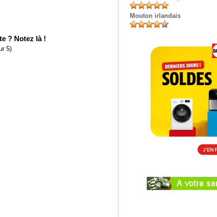
Mouton irlandais
e ? Notez là !
r 5)