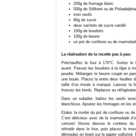
200g de fromage blanc
500g de StMoret ou de Philadelphia
trois oeufs
80g de sucre
deux sachets de sucre vanillé
150g de boudoirs
100g de beurre
un pot de confiture ou de marmela
La réalisation de la recette pas à pas:
Préchauffez le four à 170°C. Sortez le 
avant. Passez les boudoirs à la râpe à mo
poudre. Mélangez le beurre coupé en parc
une boule. Placez la entre deux feuilles d
taille d’un moule à manqué. Laissez la f
froncez les bords. Replacez au réfrigérateu
Dans un saladier, battez les oeufs ave
blanchisse. Ajoutez les fromages en les ém
Etalez la moitié du pot de confiture ou d
C’est délicieux avec de la marmelade d’or
cerises! Versez dessus le contenu du 
refroidir dans le four, puis placez le mo
démoulez en tirant sur le papier sulfurisé.