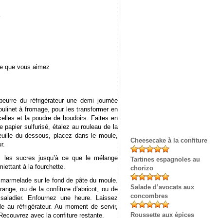
de que vous aimez
beurre du réfrigérateur une demi journée
ulinet à fromage, pour les transformer en
elles et la poudre de boudoirs. Faites en
e papier sulfurisé, étalez au rouleau de la
euille du dessous, placez dans le moule,
Cheesecake à la confiture
r.
c les sucres jusqu’à ce que le mélange
Tartines espagnoles au
iettant à la fourchette.
chorizo
e marmelade sur le fond de pâte du moule.
Salade d’avocats aux
ange, ou de la confiture d’abricot, ou de
concombres
saladier. Enfournez une heure. Laissez
ule au réfrigérateur. Au moment de servir,
Roussette aux épices
 Recouvrez avec la confiture restante.