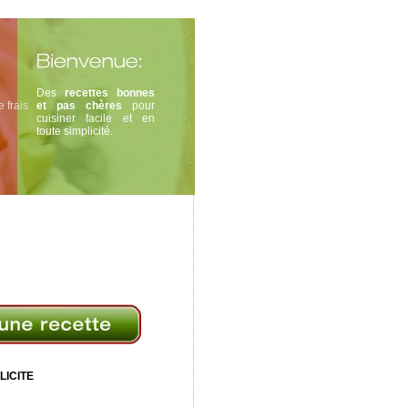
Des
recettes bonnes
 frais
et pas chères
pour
cuisiner facile et en
toute simplicité.
LICITE