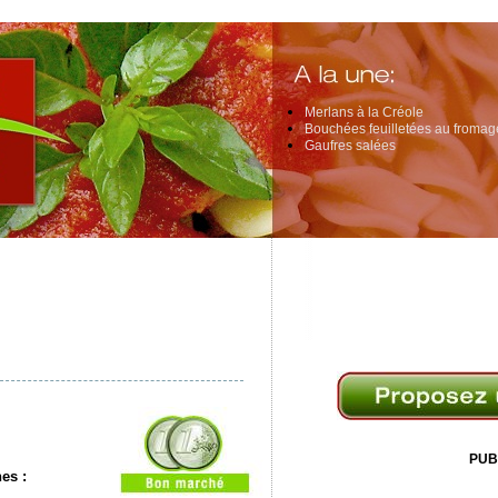
Merlans à la Créole
Bouchées feuilletées au fromage
Gaufres salées
PUB
nes
: