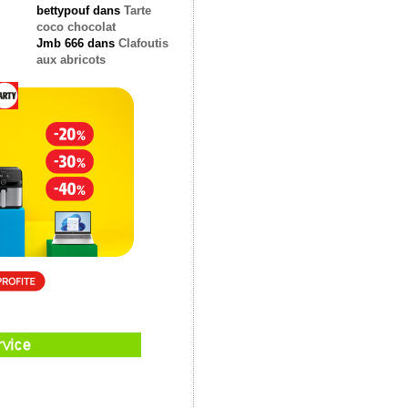
bettypouf
dans
Tarte
coco chocolat
Jmb 666
dans
Clafoutis
aux abricots