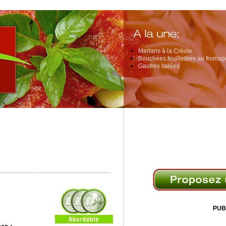
Merlans à la Créole
Bouchées feuilletées au fromage
Gaufres salées
PUB