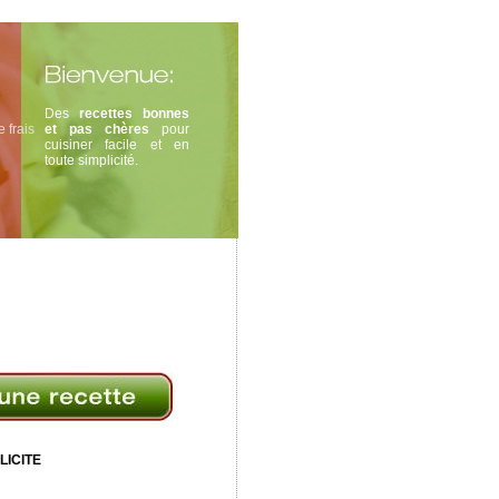
Des
recettes bonnes
 frais
et pas chères
pour
cuisiner facile et en
toute simplicité.
LICITE