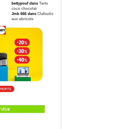
bettypouf
dans
Tarte
coco chocolat
Jmb 666
dans
Clafoutis
aux abricots