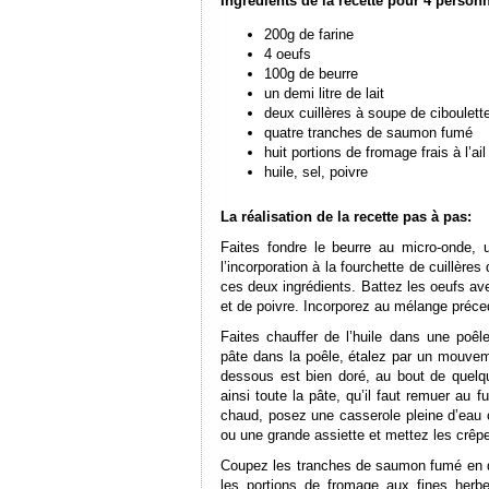
Ingrédients de la recette pour
4 person
200g de farine
4 oeufs
100g de beurre
un demi litre de lait
deux cuillères à soupe de ciboulet
quatre tranches de saumon fumé
huit portions de fromage frais à l’ai
huile, sel, poivre
La réalisation de la recette pas à pas:
Faites fondre le beurre au micro-onde,
l’incorporation à la fourchette de cuillères
ces deux ingrédients. Battez les oeufs av
et de poivre. Incorporez au mélange préce
Faites chauffer de l’huile dans une poê
pâte dans la poêle, étalez par un mouvem
dessous est bien doré, au bout de quelq
ainsi toute la pâte, qu’il faut remuer au 
chaud, posez une casserole pleine d’eau
ou une grande assiette et mettez les crêp
Coupez les tranches de saumon fumé en d
les portions de fromage aux fines herb