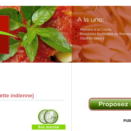
Merlans à la Créole
Bouchées feuilletées au fromage
Gaufres salées
ette indienne)
PUB