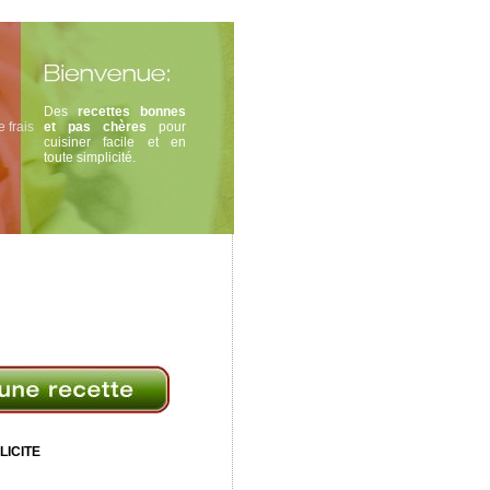
Des
recettes bonnes
 frais
et pas chères
pour
cuisiner facile et en
toute simplicité.
LICITE