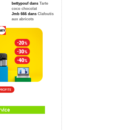
bettypouf
dans
Tarte
coco chocolat
Jmb 666
dans
Clafoutis
aux abricots