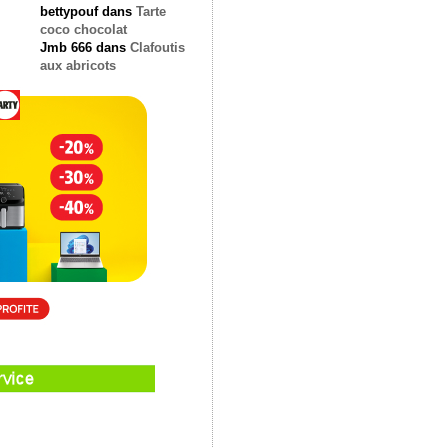
bettypouf
dans
Tarte
coco chocolat
Jmb 666
dans
Clafoutis
aux abricots