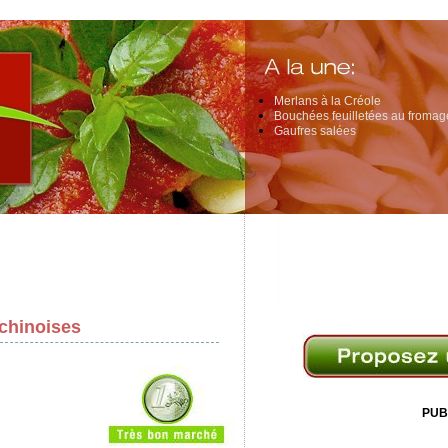
Merlans à la Créole
Bouchées feuilletées au fromage
Gaufres salées
 chinoises
PUB