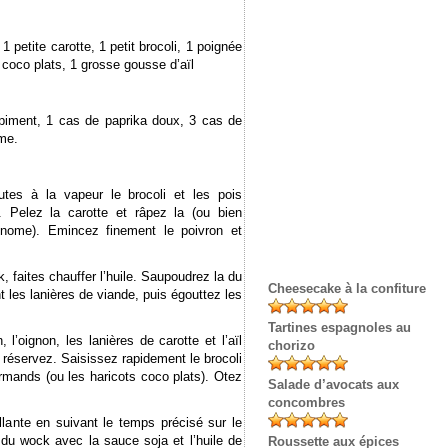
 1 petite carotte, 1 petit brocoli, 1 poignée
coco plats, 1 grosse gousse d’aïl
 piment, 1 cas de paprika doux, 3 cas de
me.
tes à la vapeur le brocoli et les pois
. Pelez la carotte et râpez la (ou bien
onome). Emincez finement le poivron et
 faites chauffer l’huile. Saupoudrez la du
Cheesecake à la confiture
 les lanières de viande, puis égouttez les
Tartines espagnoles au
, l’oignon, les lanières de carotte et l’aïl
chorizo
 réservez. Saisissez rapidement le brocoli
rmands (ou les haricots coco plats). Otez
Salade d’avocats aux
concombres
llante en suivant le temps précisé sur le
du wock avec la sauce soja et l’huile de
Roussette aux épices