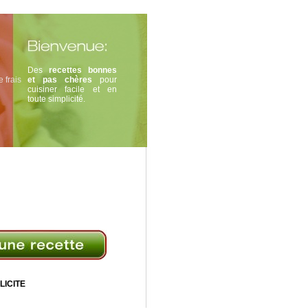
Des
recettes bonnes
 frais
et pas chères
pour
cuisiner facile et en
toute simplicité.
LICITE