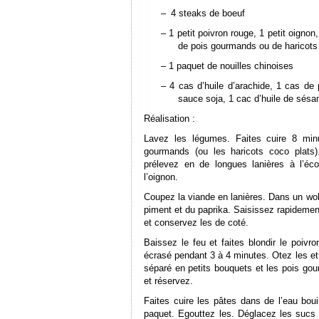
–
4 steaks de boeuf
– 1 petit poivron rouge, 1 petit oignon,
de pois gourmands ou de haricots 
– 1 paquet de nouilles chinoises
– 4 cas d’huile d’arachide, 1 cas de
sauce soja, 1 cac d’huile de sésa
Réalisation :
Lavez les légumes. Faites cuire 8 minu
gourmands (ou les haricots coco plats)
prélevez en de longues lanières à l’éc
l’oignon.
Coupez la viande en lanières. Dans un wok,
piment et du paprika. Saisissez rapidement
et conservez les de coté.
Baissez le feu et faites blondir le poivron
écrasé pendant 3 à 4 minutes. Otez les et
séparé en petits bouquets et les pois gou
et réservez.
Faites cuire les pâtes dans de l’eau boui
paquet. Egouttez les. Déglacez les sucs 