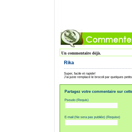
Un commentaire déjà.
Rika
Super, facile et rapide!
J’ai juste remplacé le brocoli par quelques petits
Partagez votre commentaire sur cette
Pseudo (Requis)
E-mail (Ne sera pas publiée) (Requise)