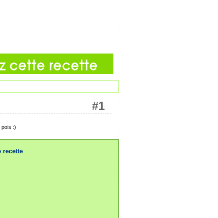
#1
 pois :)
 recette