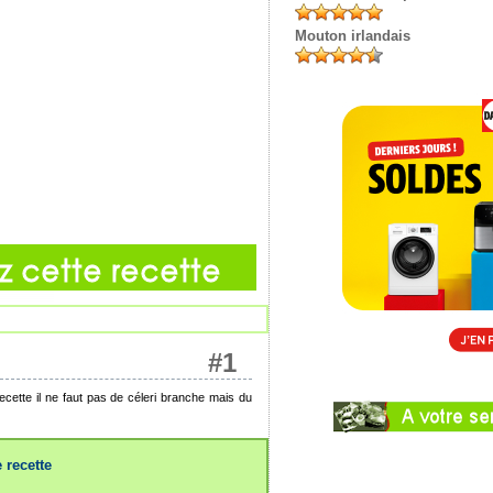
Mouton irlandais
#1
ecette il ne faut pas de céleri branche mais du
 recette