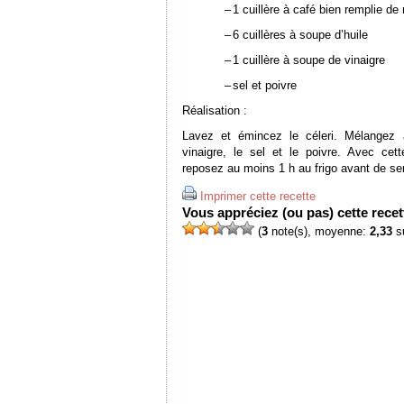
–
1 cuillère à café bien remplie d
–
6 cuillères à soupe d’huile
–
1 cuillère à soupe de vinaigre
–
sel et poivre
Réalisation :
Lavez et émincez le céleri. Mélangez a
vinaigre, le sel et le poivre. Avec cet
reposez au moins 1 h au frigo avant de ser
Imprimer cette recette
Vous appréciez (ou pas) cette recett
(
3
note(s), moyenne:
2,33
su