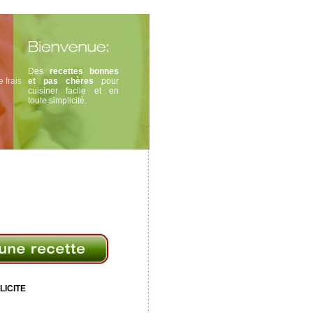
Des
recettes bonnes
 frais
et pas chères
pour
cuisiner facile et en
toute simplicité.
LICITE