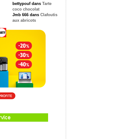
bettypouf
dans
Tarte
coco chocolat
Jmb 666
dans
Clafoutis
aux abricots