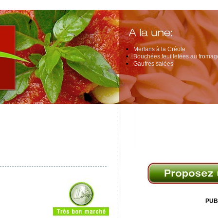
Merlans à la Créole
Bouchées feuilletées au fromage
Gaufres salées
PUB