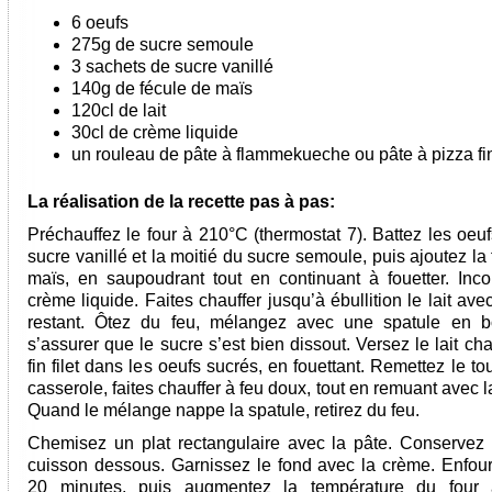
6 oeufs
275g de sucre semoule
3 sachets de sucre vanillé
140g de fécule de maïs
120cl de lait
30cl de crème liquide
un rouleau de pâte à flammekueche ou pâte à pizza fi
La réalisation de la recette pas à pas:
Préchauffez le four à 210°C (thermostat 7). Battez les oeu
sucre vanillé et la moitié du sucre semoule, puis ajoutez la
maïs, en saupoudrant tout en continuant à fouetter. Inco
crème liquide. Faites chauffer jusqu’à ébullition le lait ave
restant. Ôtez du feu, mélangez avec une spatule en b
s’assurer que le sucre s’est bien dissout. Versez le lait c
fin filet dans les oeufs sucrés, en fouettant. Remettez le to
casserole, faites chauffer à feu doux, tout en remuant avec l
Quand le mélange nappe la spatule, retirez du feu.
Chemisez un plat rectangulaire avec la pâte. Conservez 
cuisson dessous. Garnissez le fond avec la crème. Enfou
20 minutes, puis augmentez la température du four