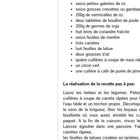
seize petites galettes de riz
seize grosses crevettes ou gambas
200g de vermicelles de riz
deux tablettes de bouillon de poule
200g de germes de soja
huit brins de coriandre fraîche
seize feuilles de menthe
trois carottes
huit feuilles de laitue
deux gousses d’ail
quatre cuillères à soupe de nuoc-n
un citron vert
une cuillère à café de purée de pim
La réalisation de la recette pas à pas:
Lavez les herbes et les légumes. Pelez
cuillères à soupe de carotte râpées pour
l’eau tiède et un torchon propre. Décort
le sens de la longueur, ôtez les boyaux 
bouillante où vous aurez émietté les c
paquet. A la fin de la cuisson, rincez le
Laissez égoutter dans une passoire. Fai
carottes râpées,
les feuilles de laitues ciselées en lanières