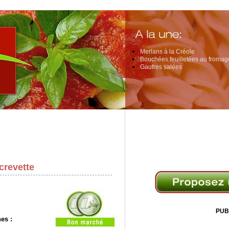
Merlans à la Créole
Bouchées feuilletées au fromage
Gaufres salées
crevette
PUB
nes
: