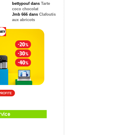
bettypouf
dans
Tarte
coco chocolat
Jmb 666
dans
Clafoutis
aux abricots