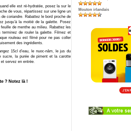
uand elle est ré-hydratée, posez la sur le
Mouton irlandais
oche de vous, répartissez sur une ligne un
n de coriandre. Rabattez le bord proche de
ez jusqu’à la moitié de la galette. Posez
feuille de menthe au milieu. Rabattez les
s terminez de rouler la galette. Filmez et
aque rouleau est filmé pour ne pas coller
uisement des ingrédients.
ngez 15cl d’eau, le nuoc-nâm, le jus du
le sucre, la purée de piment et la carotte
 et servez en entrée.
e ? Notez là !