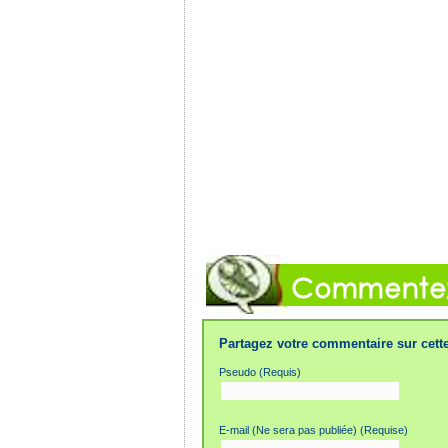
Partagez votre commentaire sur cette
Pseudo (Requis)
E-mail (Ne sera pas publiée) (Requise)