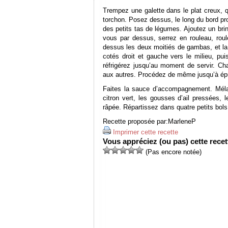
Trempez une galette dans le plat creux, q
torchon. Posez dessus, le long du bord pr
des petits tas de légumes. Ajoutez un bri
vous par dessus, serrez en rouleau, roul
dessus les deux moitiés de gambas, et la 
cotés droit et gauche vers le milieu, pui
réfrigérez jusqu’au moment de servir. Ch
aux autres. Procédez de même jusqu’à ép
Faites la sauce d’accompagnement. Méla
citron vert, les gousses d’ail pressées, 
râpée. Répartissez dans quatre petits bols
Recette proposée par:
MarleneP
Imprimer cette recette
Vous appréciez (ou pas) cette recett
(Pas encore notée)