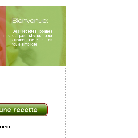
Des
recettes bonnes
 frais
et pas chères
pour
cuisiner facile et en
toute simplicité.
LICITE