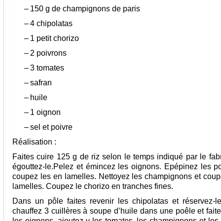
–
150 g de champignons de paris
–
4 chipolatas
–
1 petit chorizo
–
2 poivrons
–
3 tomates
–
safran
–
huile
–
1 oignon
–
sel et poivre
Réalisation :
Faites cuire 125 g de riz selon le temps indiqué par le fab
égouttez-le.Pelez et émincez les oignons. Epépinez les po
coupez les en lamelles. Nettoyez les champignons et coup
lamelles. Coupez le chorizo en tranches fines.
Dans un pôle faites revenir les chipolatas et réservez-le
chauffez 3 cuillères à soupe d’huile dans une poêle et faite
les oignons, ajoutez-y les tomates, les champignons et les