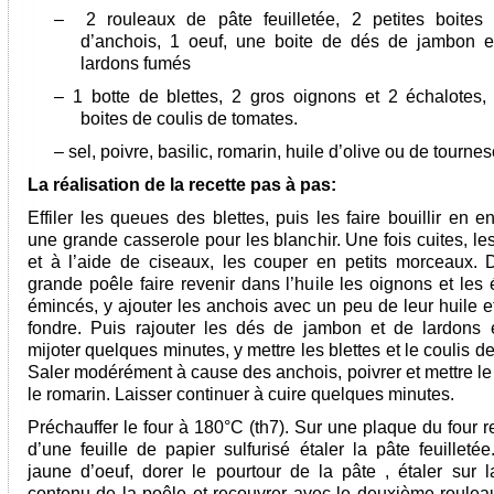
–
2 rouleaux de pâte feuilletée, 2 petites boites
d’anchois, 1 oeuf, une boite de dés de jambon 
lardons fumés
– 1 botte de blettes, 2 gros oignons et 2 échalotes, 
boites de coulis de tomates.
– sel, poivre, basilic, romarin, huile d’olive ou de tournes
La réalisation de la recette pas à pas:
Effiler les queues des blettes, puis les faire bouillir en e
une grande casserole pour les blanchir. Une fois cuites, le
et à l’aide de ciseaux, les couper en petits morceaux.
grande poêle faire revenir dans l’huile les oignons et les
émincés, y ajouter les anchois avec un peu de leur huile et
fondre. Puis rajouter les dés de jambon et de lardons e
mijoter quelques minutes, y mettre les blettes et le coulis d
Saler modérément à cause des anchois, poivrer et mettre le 
le romarin. Laisser continuer à cuire quelques minutes.
Préchauffer le four à 180°C (th7). Sur une plaque du four 
d’une feuille de papier sulfurisé étaler la pâte feuilleté
jaune d’oeuf, dorer le pourtour de la pâte , étaler sur l
contenu de la poêle et recouvrer avec le deuxième roulea