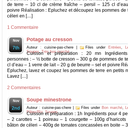
de terre – 10 cl de crème fraîche – persil – 125 cl d’eau
poivre Réalisation : Epluchez et découpez les pommes de te
céleri en […]
1 Commentaire
Potage au cresson
Nov
Auteur : cuisine-pas-chere
|
Files under
Entrées
,
L
7th
Soupes
,
Très bon marché
Cuisson et préparation : 20 mn Ingrédient
personnes : – ½ botte de cresson – 300 g de pommes de te
cl d’eau – 1 verre de lait – 20 g de beurre – sel et poivre Réa
Epluchez, lavez et coupez les pommes de terre en petits 
Lavez […]
2 Commentaires
Soupe minestrone
Nov
Auteur : cuisine-pas-chere
|
Files under
Bon marché
,
L
2nd
Pâtes/Riz
,
Soupes
Cuisson et préparation : 1h Ingrédients pour 4 pe
– 2 carottes – 1 poireau – 1 courgette – 100g d’haricots 
bâton de céleri – 400g de tomates concassées en boite – 3 