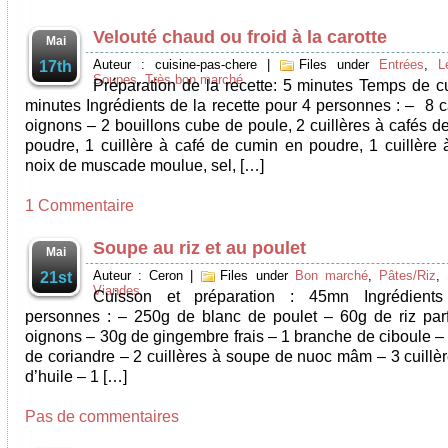
Velouté chaud ou froid à la carotte
Mai
Auteur : cuisine-pas-chere
|
Files under
Entrées
,
L
17th
Soupes
,
Très bon marché
Préparation de la recette: 5 minutes Temps de c
minutes Ingrédients de la recette pour 4 personnes : – 8 c
oignons – 2 bouillons cube de poule, 2 cuillères à cafés d
poudre, 1 cuillère à café de cumin en poudre, 1 cuillère 
noix de muscade moulue, sel, […]
1 Commentaire
Soupe au riz et au poulet
Mai
Auteur : Ceron
|
Files under
Bon marché
,
Pâtes/Riz
,
21st
Viandes
Cuisson et préparation : 45mn Ingrédient
personnes : – 250g de blanc de poulet – 60g de riz pa
oignons – 30g de gingembre frais – 1 branche de ciboule – 
de coriandre – 2 cuillères à soupe de nuoc mâm – 3 cuillèr
d’huile – 1 […]
Pas de commentaires