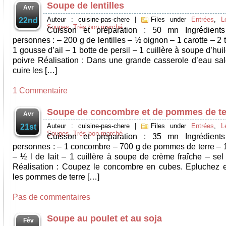
Soupe de lentilles
Avr
Auteur : cuisine-pas-chere
|
Files under
Entrées
,
L
22nd
Soupes
,
Très bon marché
Cuisson et préparation : 50 mn Ingrédient
personnes : – 200 g de lentilles – ½ oignon – 1 carotte – 2
1 gousse d’ail – 1 botte de persil – 1 cuillère à soupe d’huil
poivre Réalisation : Dans une grande casserole d’eau salé
cuire les […]
1 Commentaire
Soupe de concombre et de pommes de te
Avr
Auteur : cuisine-pas-chere
|
Files under
Entrées
,
L
21st
Soupes
,
Très bon marché
Cuisson et préparation : 35 mn Ingrédient
personnes : – 1 concombre – 700 g de pommes de terre – 
– ½ l de lait – 1 cuillère à soupe de crème fraîche – sel 
Réalisation : Coupez le concombre en cubes. Epluchez 
les pommes de terre […]
Pas de commentaires
Soupe au poulet et au soja
Fév