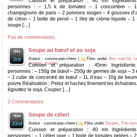
Cuisson et préparation : 40 mn Ingrédient
personnes : – 1,5 k de tomates – 1 concombre – 
champignons de paris – 2 poivrons rouges – 4 gousses d’ai
de citron – 1 botte de persil – 1 litre de crème liquide – 1 
soupe […]
Pas de commentaires
Soupe au bœuf et au soja
Déc
Auteur : cuisine-pas-chere
|
Files under
Bon marché
,
L
3rd
Soupes
,
Viandes
Cuisson et préparation : 45mn Ingrédient
personnes : – 150g de bœuf – 250g de germes de soja – 3 
– 1 cube de concentré de bœuf – 1L d’eau – 10g de beurre
poivre Réalisation : Pelez et hachez finement les échalotes
égouttez le soja. Coupez […]
2 Commentaires
Soupe de céleri
Nov
Auteur : cuisine-pas-chere
|
Files under
Soupes
,
Très bo
23rd
Cuisson et préparation : 40 mn Ingrédient
personnes : – 1 céleri rave – 1 boite de tomates pelées –