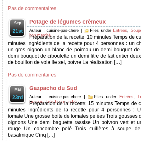
Pas de commentaires
Potage de légumes crèmeux
Sep
Auteur : cuisine-pas-chere
|
Files under
Entrées
,
Soup
21st
bon marché
Préparation de la recette: 10 minutes Temps de cu
minutes Ingrédients de la recette pour 4 personnes : un ch
un gros oignon un blanc de poireau un demi bouquet de 
demi bouquet de ciboulette un demi litre de lait entier deux
de bouillon de volaille sel, poivre La réalisation […]
Pas de commentaires
Gazpacho du Sud
Mai
Auteur : cuisine-pas-chere
|
Files under
Entrées
,
L
23rd
Soupes
,
Très bon marché
Préparation de la recette: 15 minutes Temps de c
minutes Ingrédients de la recette pour 4 personnes : U
tomate Une grosse boite de tomates pelées Trois gousses d
oignons Une demi baguette rassise Un poivron vert et u
rouge Un concombre pelé Trois cuillères à soupe de 
basalmique Cinq […]