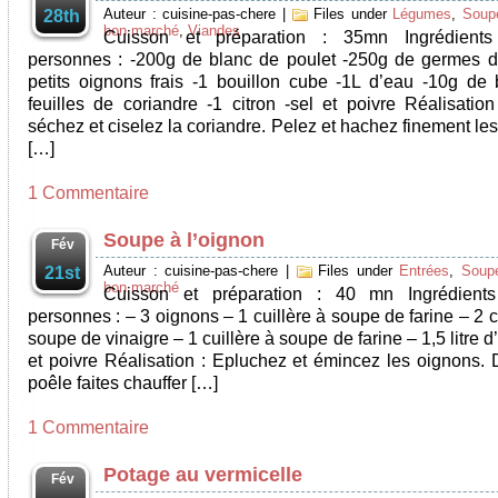
Auteur : cuisine-pas-chere
|
Files under
Légumes
,
Soup
28th
bon marché
,
Viandes
Cuisson et préparation : 35mn Ingrédient
personnes : -200g de blanc de poulet -250g de germes d
petits oignons frais -1 bouillon cube -1L d’eau -10g de 
feuilles de coriandre -1 citron -sel et poivre Réalisation
séchez et ciselez la coriandre. Pelez et hachez finement le
[…]
1 Commentaire
Soupe à l’oignon
Fév
Auteur : cuisine-pas-chere
|
Files under
Entrées
,
Soup
21st
bon marché
Cuisson et préparation : 40 mn Ingrédient
personnes : – 3 oignons – 1 cuillère à soupe de farine – 2 c
soupe de vinaigre – 1 cuillère à soupe de farine – 1,5 litre d
et poivre Réalisation : Epluchez et émincez les oignons.
poêle faites chauffer […]
1 Commentaire
Potage au vermicelle
Fév