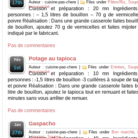
Auteur : cuisine-pas-chere
|
Files under
Pâtes/Riz
,
Soup
17th
bon marché
Cuisson et préparation : 20 mn Ingrédient
personnes : – 1,5 litres de bouillon – 70 g de vermicelle
poivre Réalisation : Dans une grande casserole faites bouillir
de bouillon, ajoutez 70 g de vermicelles et faites mijoter
indiqué par le fabricant.
Pas de commentaires
Potage au tapioca
Fév
Auteur : cuisine-pas-chere
|
Files under
Entrées
,
Soup
1st
bon marché
Cuisson et préparation : 10 mn Ingrédient
personnes : -1,5 litres de bouillon -3 cuillères à soupe de ta
et poivre Réalisation : Dans une grande casserole faites bo
litre de bouillon, ajoutez le tapioca tout en remuant et faite
minutes sans vous arrêter de remuer.
Pas de commentaires
Gaspacho
Jan
Auteur : cuisine-pas-chere
|
Files under
Bon marché
,
27th
Légumes
,
Soupes