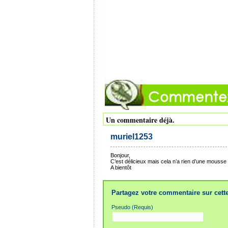
Un commentaire déjà.
muriel1253
Bonjour,
C’est délicieux mais cela n’a rien d’une mousse ;
A bientôt
Partagez votre commentaire sur cette
Pseudo (Requis)