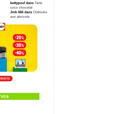
bettypouf
dans
Tarte
coco chocolat
Jmb 666
dans
Clafoutis
aux abricots