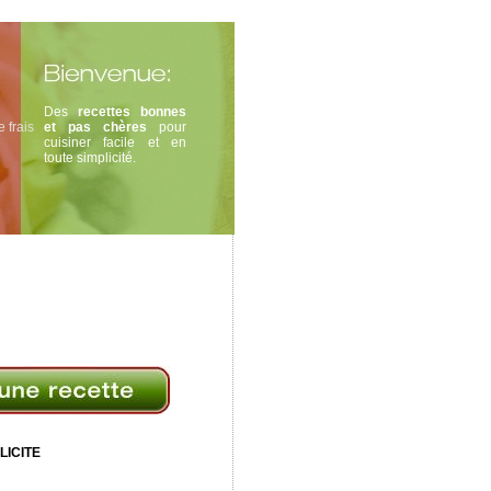
Des
recettes bonnes
 frais
et pas chères
pour
cuisiner facile et en
toute simplicité.
LICITE