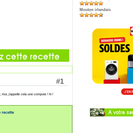
Mouton irlandais
#1
 moi, j’appelle cela une compote ! hi !
 recette