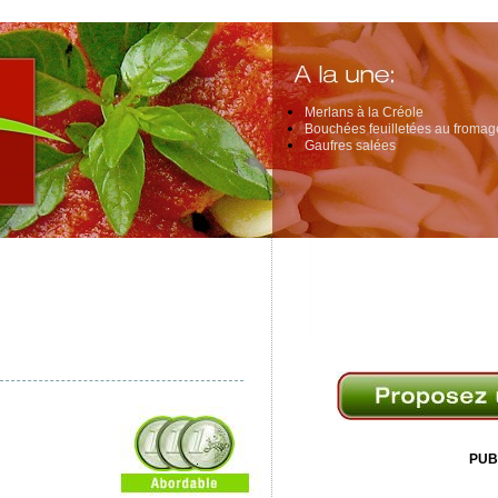
Merlans à la Créole
Bouchées feuilletées au fromage
Gaufres salées
PUB