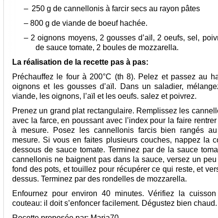
–
250 g de cannellonis à farcir secs au rayon pâtes
– 800 g de viande de boeuf hachée.
– 2 oignons moyens, 2 gousses d’aïl, 2 oeufs, sel, poiv
de sauce tomate, 2 boules de mozzarella.
La réalisation de la recette pas à pas:
Préchauffez le four à 200°C (th 8). Pelez et passez au ha
oignons et les gousses d’aïl. Dans un saladier, mélange
viande, les oignons, l’aïl et les oeufs. salez et poivrez.
Prenez un grand plat rectangulaire. Remplissez les cannell
avec la farce, en poussant avec l’index pour la faire rentrer
à mesure. Posez les cannellonis farcis bien rangés au
mesure. Si vous en faites plusieurs couches, nappez la 
dessous de sauce tomate. Terminez par de la sauce tomat
cannellonis ne baignent pas dans la sauce, versez un peu
fond des pots, et touillez pour récupérer ce qui reste, et ver
dessus. Terminez par des rondelles de mozzarella.
Enfournez pour environ 40 minutes. Vérifiez la cuisso
couteau: il doit s’enfoncer facilement. Dégustez bien chaud.
Recette proposée par:
Maria70