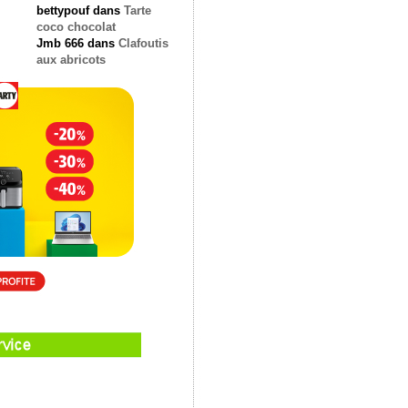
bettypouf
dans
Tarte
coco chocolat
Jmb 666
dans
Clafoutis
aux abricots