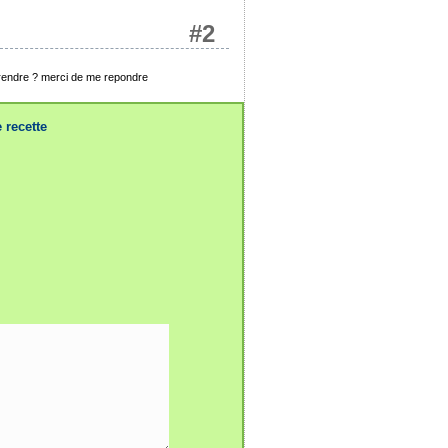
#2
 prendre ? merci de me repondre
 recette