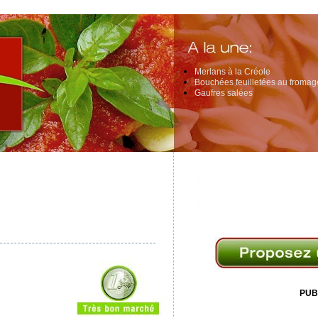
Merlans à la Créole
Bouchées feuilletées au fromage
Gaufres salées
PUB