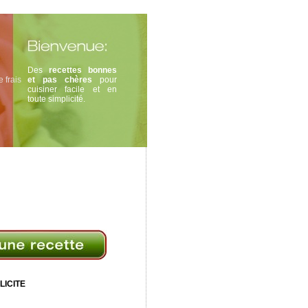
Des
recettes bonnes
 frais
et pas chères
pour
cuisiner facile et en
toute simplicité.
LICITE