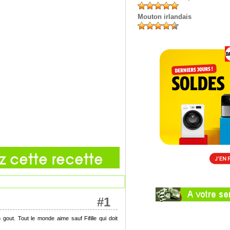
Mouton irlandais
#1
 gout. Tout le monde aime sauf Fifille qui doit