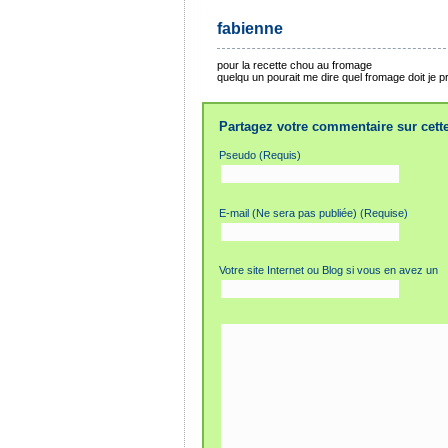
fabienne
pour la recette chou au fromage
quelqu un pourait me dire quel fromage doit je
Partagez votre commentaire sur cette
Pseudo (Requis)
E-mail (Ne sera pas publiée) (Requise)
Votre site Internet ou Blog si vous en avez un