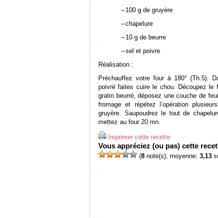
–
100 g de gruyère
–
chapelure
–
10 g de beurre
–
sel et poivre
Réalisation :
Préchauffez votre four à 180° (Th.5). 
poivré faites cuire le chou. Découpez le
gratin beurré, déposez une couche de feui
fromage et répétez l’opération plusieu
gruyère. Saupoudrez le tout de chapelur
mettez au four 20 mn.
Imprimer cette recette
Vous appréciez (ou pas) cette recett
(
8
note(s), moyenne:
3,13
su