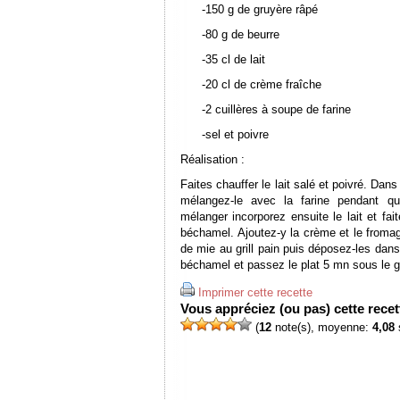
-150 g de gruyère râpé
-80 g de beurre
-35 cl de lait
-20 cl de crème fraîche
-2 cuillères à soupe de farine
-sel et poivre
Réalisation :
Faites chauffer le lait salé et poivré. Dan
mélangez-le avec la farine pendant q
mélanger incorporez ensuite le lait et fa
béchamel. Ajoutez-y la crème et le fromage
de mie au grill pain puis déposez-les dans
béchamel et passez le plat 5 mn sous le gri
Imprimer cette recette
Vous appréciez (ou pas) cette recett
(
12
note(s), moyenne:
4,08