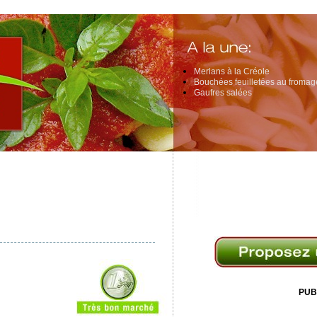
Merlans à la Créole
Bouchées feuilletées au fromage
Gaufres salées
PUB