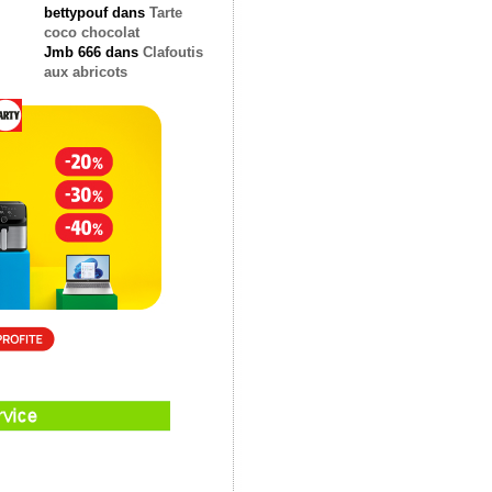
bettypouf
dans
Tarte
coco chocolat
Jmb 666
dans
Clafoutis
aux abricots