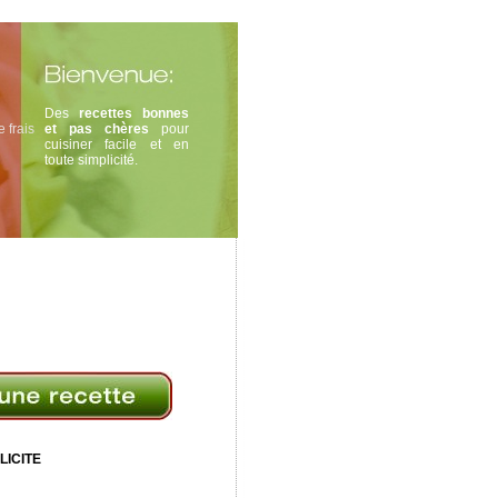
Des
recettes bonnes
 frais
et pas chères
pour
cuisiner facile et en
toute simplicité.
LICITE