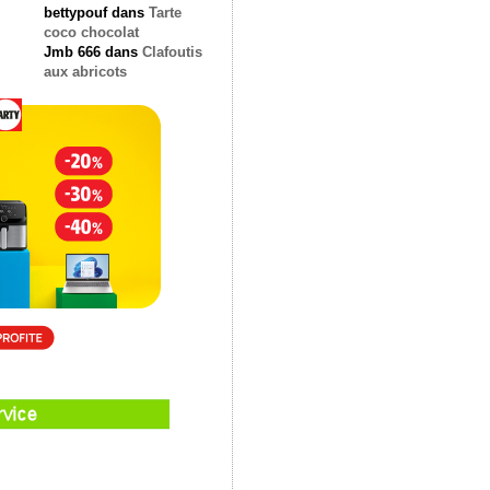
bettypouf
dans
Tarte
coco chocolat
Jmb 666
dans
Clafoutis
aux abricots