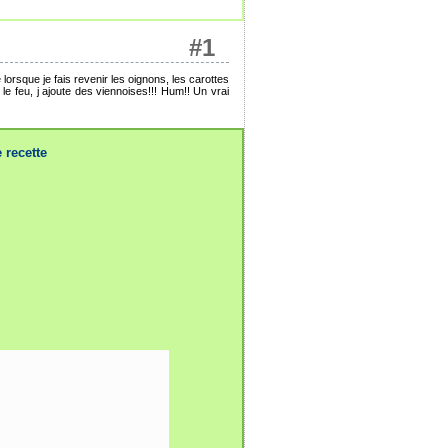
#1
 lorsque je fais revenir les oignons, les carottes
e le feu, j ajoute des viennoises!!! Hum!! Un vrai
 recette