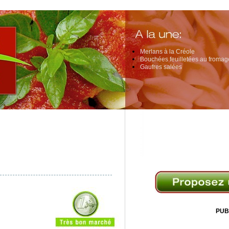
Merlans à la Créole
Bouchées feuilletées au fromage
Gaufres salées
PUB