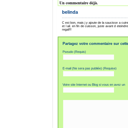
Un commentaire déjà.
belinda
C est bon, mais j y ajoute de la saucisse a cuire
et l ail. en fin de cuisson, juste avant d eteindr
regal!!!
Partagez votre commentaire sur cette
Pseudo (Requis)
E-mail (Ne sera pas publiée) (Requise)
Votre site Internet ou Blog si vous en avez un