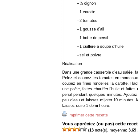
–
½ oignon
–
1 carotte
–
2 tomates
–
1 gousse d’ail
–
1 botte de persil
–
1 cuillère à soupe d’huile
–
sel et poivre
Réalisation :
Dans une grande casserole d’eau salée, fai
Pelez et coupez les tomates en morceaux 
coupez en fines rondelles la carotte. Hach
une poêle, faites chauffer l’huile et faites 
persil pendant quelques minutes. Ajoutez 
peu d’eau et laissez mijoter 10 minutes. M
laissez cuire 1 demi heure.
Imprimer cette recette
Vous appréciez (ou pas) cette recett
(
13
note(s), moyenne:
3,69