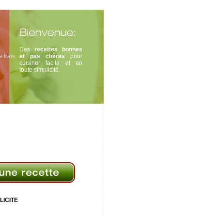
Des
recettes bonnes
 frais
et pas chères
pour
cuisiner facile et en
toute simplicité.
LICITE