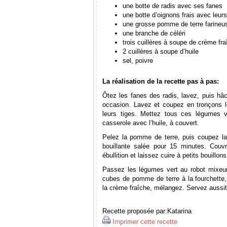
une botte de radis avec ses fanes
une botte d’oignons frais avec leurs
une grosse pomme de terre farine
une branche de céléri
trois cuillères à soupe de crème fr
2 cuillères à soupe d’huile
sel, poivre
La réalisation de la recette pas à pas:
Ôtez les fanes des radis, lavez, puis hâ
occasion. Lavez et coupez en tronçons l
leurs tiges. Mettez tous ces légumes 
casserole avec l’huile, à couvert.
Pelez la pomme de terre, puis coupez la
bouillante salée pour 15 minutes. Cou
ébullition et laissez cuire à petits bouill
Passez les légumes vert au robot mixeur
cubes de pomme de terre à la fourchette
la crème fraîche, mélangez. Servez aussitô
Recette proposée par:
Katarina
Imprimer cette recette