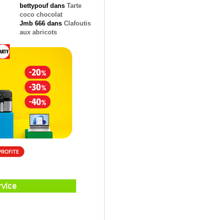
bettypouf
dans
Tarte
coco chocolat
Jmb 666
dans
Clafoutis
aux abricots