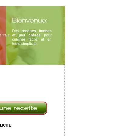
Des
recettes bonnes
 frais
et pas chères
pour
cuisiner facile et en
toute simplicité.
LICITE