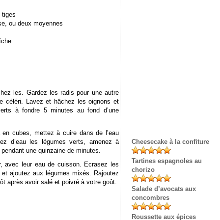
 tiges
use, ou deux moyennes
aîche
chez les. Gardez les radis pour une autre
e céléri. Lavez et hâchez les oignons et
verts à fondre 5 minutes au fond d’une
 en cubes, mettez à cuire dans de l’eau
vrez d’eau les légumes verts, amenez à
Cheesecake à la confiture
ons pendant une quinzaine de minutes.
Tartines espagnoles au
, avec leur eau de cuisson. Ecrasez les
chorizo
, et ajoutez aux légumes mixés. Rajoutez
t après avoir salé et poivré à votre goût.
Salade d’avocats aux
concombres
Roussette aux épices