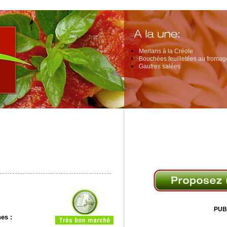
Merlans à la Créole
Bouchées feuilletées au fromage
Gaufres salées
PUB
nes
: