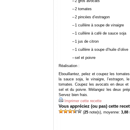
–
2 gros avocats
–
2 tomates
–
2
pincées d’estragon
–
1 cuillère à soupe de vinaigre
–
1 cuillère à café de sauce soja
–
1 jus de citron
–
1 cuillère à soupe d’huile d’olive
–
sel et poivre
Réalisation :
Ebouillantez, pelez et coupez les tomates
la sauce soja, le vinaigre, l’estragon, l
tomates. Coupez les avocats en deux et m
sel et du poivre. Mélangez les deux prép
Servez bien frais.
Imprimer cette recette
Vous appréciez (ou pas) cette recett
(
25
note(s), moyenne:
3,88