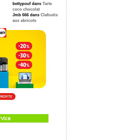
bettypouf
dans
Tarte
coco chocolat
Jmb 666
dans
Clafoutis
aux abricots