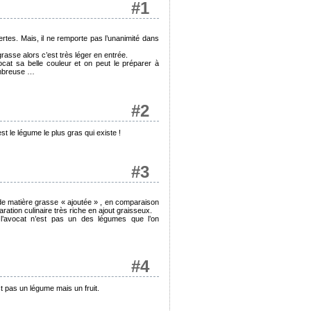
#1
rtes. Mais, il ne remporte pas l’unanimité dans
rasse alors c’est très léger en entrée.
cat sa belle couleur et on peut le préparer à
nombreuse …
#2
 le légume le plus gras qui existe !
#3
 de matière grasse « ajoutée » , en comparaison
tion culinaire très riche en ajout graisseux.
 l’avocat n’est pas un des légumes que l’on
#4
st pas un légume mais un fruit.