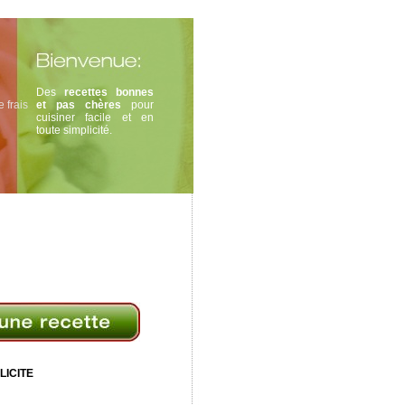
Des
recettes bonnes
 frais
et pas chères
pour
cuisiner facile et en
toute simplicité.
LICITE