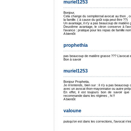
muriel1253
Bonjour,
Cela change du sempiternal avocat au thon , ce
la famille. ( à cause du goût soja peut être ??)
Un avantage, il n’y a pas beaucoup de matière g
Deuxième avantage, le citron conserve à l’avo
l’avance : pratique pour les repas de famille 
A bientôt
prophethia
pas beaucoup de matière grasse ??? L’avocat est
Bon à savoir
muriel1253
Bonjour Prophetia,
Je m’entends, bien sur : il n’y a pas beaucoup
avec un avocat thon-mayonnaise ou autre prépara
En effet, il est toujours bon de savoir que
recommande dans les régimes , hi !!
A bientôt
valoune
puisqu’on est dans les corrections, l’avocat n’e