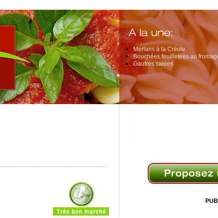
Merlans à la Créole
Bouchées feuilletées au fromage
Gaufres salées
PUB