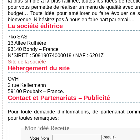
la plus simple à la plus raffinée, toutes les idées de recett
pour vous permettre de réaliser un menu de qualité avec un 
budget… Toute idée pour améliorer ou faire évoluer ce si
bienvenue. N’hésitez pas à nous en faire part par email…
La société éditrice
7ko SAS
13 Allee Rulhière
93140 Bondy – France
N°SIRET : 50919074000019 / NAF : 6201Z
Site de la société
Hébergement du site
OVH
2 rue Kellermann
59100 Roubaix – France.
Contact et Partenariats – Publicité
Pour toute demande d’informations, de partenariat comm
pour toutes remarques:
Mon idéé Recette
(requis)
Votre Nom