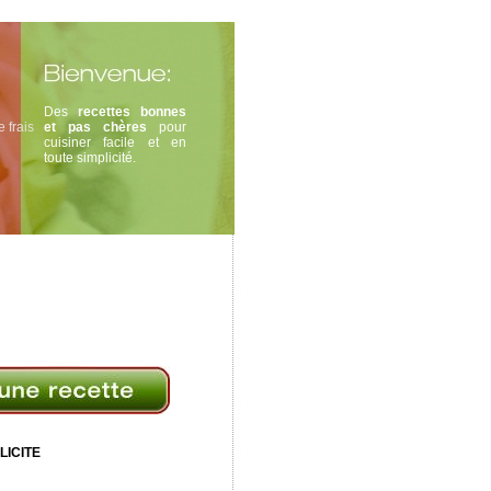
Des
recettes bonnes
 frais
et pas chères
pour
cuisiner facile et en
toute simplicité.
LICITE