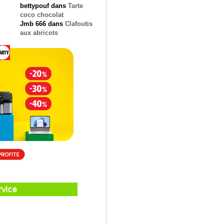
bettypouf
dans
Tarte
coco chocolat
Jmb 666
dans
Clafoutis
aux abricots