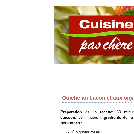
Quiche au bacon et aux oig
Préparation de la recette:
30 minut
cuisson:
35 minutes
Ingrédients de la
personnes
:
6 oignons roses