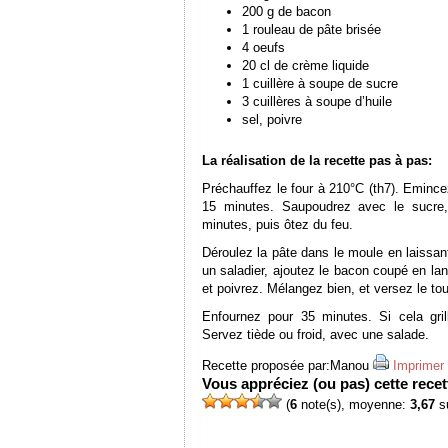
200 g de bacon
1 rouleau de pâte brisée
4 oeufs
20 cl de crème liquide
1 cuillère à soupe de sucre
3 cuillères à soupe d’huile
sel, poivre
La réalisation de la recette pas à pas:
Préchauffez le four à 210°C (th7). Emince
15 minutes. Saupoudrez avec le sucre,
minutes, puis ôtez du feu.
Déroulez la pâte dans le moule en laissan
un saladier, ajoutez le bacon coupé en lan
et poivrez. Mélangez bien, et versez le tou
Enfournez pour 35 minutes. Si cela gril
Servez tiède ou froid, avec une salade.
Recette proposée par:
Manou
Imprimer 
Vous appréciez (ou pas) cette recett
(
6
note(s), moyenne:
3,67
su