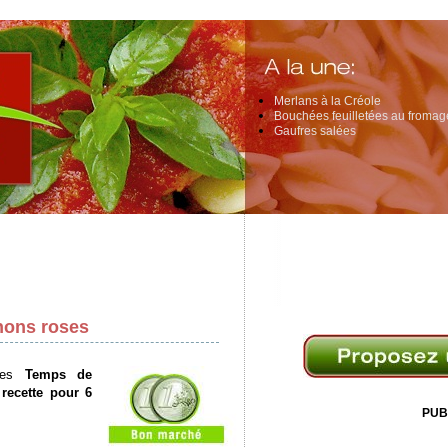
Merlans à la Créole
Bouchées feuilletées au fromage
Gaufres salées
nons roses
es
Temps de
 recette pour
6
PUB