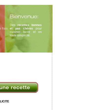
Des
recettes bonnes
 frais
et pas chères
pour
cuisiner facile et en
toute simplicité.
LICITE