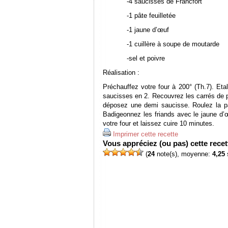
-4 saucisses de Francfort
-1 pâte feuilletée
-1 jaune d’œuf
-1 cuillère à soupe de moutarde
-sel et poivre
Réalisation :
Préchauffez votre four à 200° (Th.7). Eta
saucisses en 2. Recouvrez les carrés de 
déposez une demi saucisse.
Roulez la p
Badigeonnez les friands avec le jaune d’
votre four et laissez cuire 10 minutes.
Imprimer cette recette
Vous appréciez (ou pas) cette recett
(
24
note(s), moyenne:
4,25