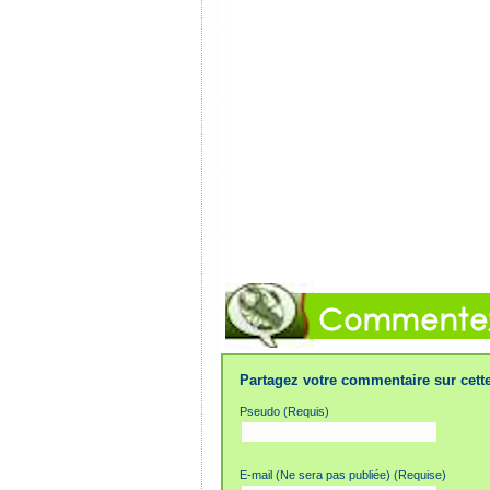
Partagez votre commentaire sur cette
Pseudo (Requis)
E-mail (Ne sera pas publiée) (Requise)