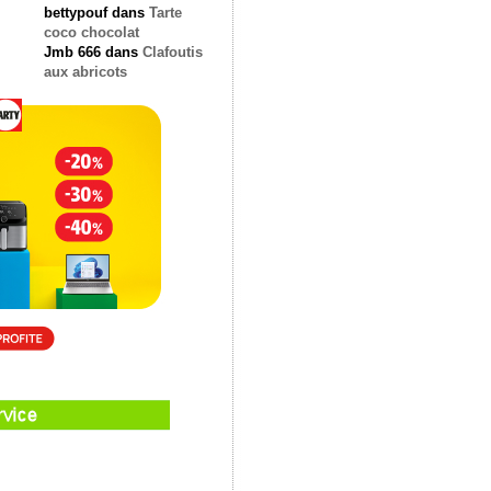
bettypouf
dans
Tarte
coco chocolat
Jmb 666
dans
Clafoutis
aux abricots