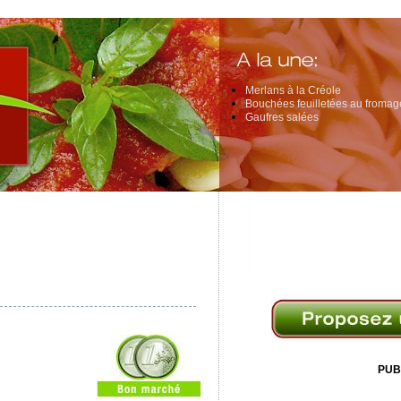
Merlans à la Créole
Bouchées feuilletées au fromage
Gaufres salées
PUB