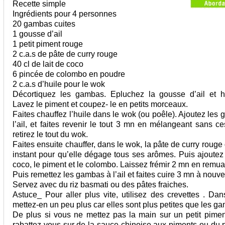
Recette simple
Ingrédients pour 4 personnes
20 gambas cuites
1 gousse d’ail
1 petit piment rouge
2 c.a.s de pâte de curry rouge
40 cl de lait de coco
6 pincée de colombo en poudre
2 c.a.s d’huile pour le wok
Décortiquez les gambas. Epluchez la gousse d’ail et h
Lavez le piment et coupez- le en petits morceaux.
Faites chauffez l’huile dans le wok (ou poêle). Ajoutez les
l’ail, et faites revenir le tout 3 mn en mélangeant sans c
retirez le tout du wok.
Faites ensuite chauffer, dans le wok, la pâte de curry roug
instant pour qu’elle dégage tous ses arômes. Puis ajoutez 
coco, le piment et le colombo. Laissez frémir 2 mn en remua
Puis remettez les gambas à l’ail et faites cuire 3 mn à nouv
Servez avec du riz basmati ou des pâtes fraiches.
Astuce_ Pour aller plus vite, utilisez des crevettes . Dan
mettez-en un peu plus car elles sont plus petites que les g
De plus si vous ne mettez pas la main sur un petit pimen
rabattez vous sur de la sauce chinoise aux piments ou du 