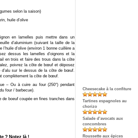
légumes selon la saison)
in, huile d’olive
oignon en lamelles puis mettre dans un
ille d’aluminium (suivant la taille de la
 l’huile d’olive (environ 1 bonne cuillère a
sez dessus les lamelles d’oignons et la
l en trois et faire des trous dans la côte
Salez, poivrez la côte de bœuf et déposez
le d’alu sur le dessus de la côte de bœuf.
nt complètement la côte de bœuf.
ue – Ou à cuire au four (250°) pendant
Cheesecake à la confiture
du four / barbecue).
te de boeuf coupée en fines tranches dans
Tartines espagnoles au
chorizo
Salade d’avocats aux
concombres
Roussette aux épices
e ? Notez là !