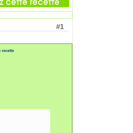
#1
 recette