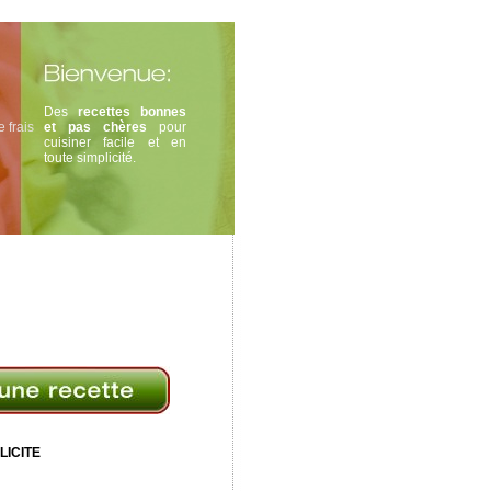
Des
recettes bonnes
 frais
et pas chères
pour
cuisiner facile et en
toute simplicité.
LICITE