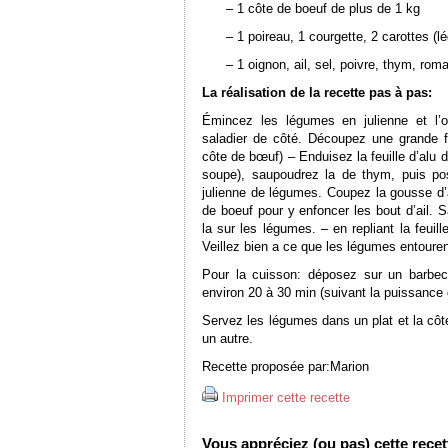
– 1 côte de boeuf de plus de 1 kg
– 1 poireau, 1 courgette, 2 carottes (
– 1 oignon, ail, sel, poivre, thym, romar
La réalisation de la recette pas à pas:
Émincez les légumes en julienne et l’
saladier de côté. Découpez une grande feu
côte de bœuf) – Enduisez la feuille d’alu de
soupe), saupoudrez la de thym, puis po
julienne de légumes. Coupez la gousse d’ai
de boeuf pour y enfoncer les bout d’ail. 
la sur les légumes. – en repliant la feuil
Veillez bien a ce que les légumes entoure
Pour la cuisson: déposez sur un barbec
environ 20 à 30 min (suivant la puissance 
Servez les légumes dans un plat et la cô
un autre.
Recette proposée par:
Marion
Imprimer cette recette
Vous appréciez (ou pas) cette recett