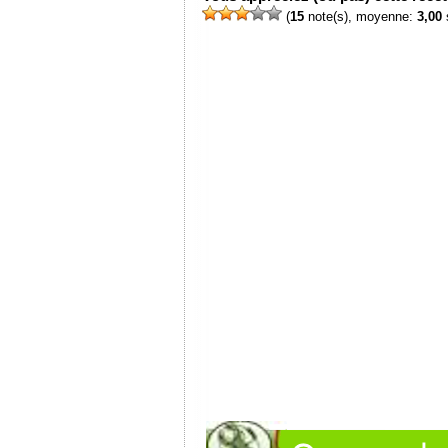
(
15
note(s), moyenne:
3,00