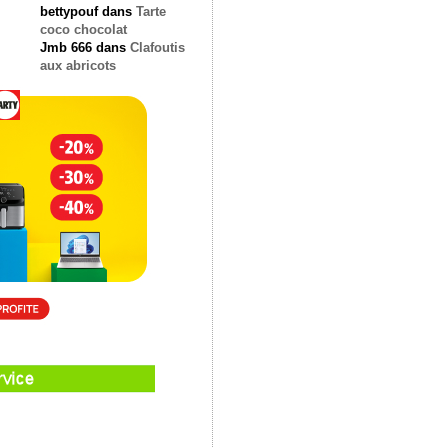
bettypouf
dans
Tarte
coco chocolat
Jmb 666
dans
Clafoutis
aux abricots