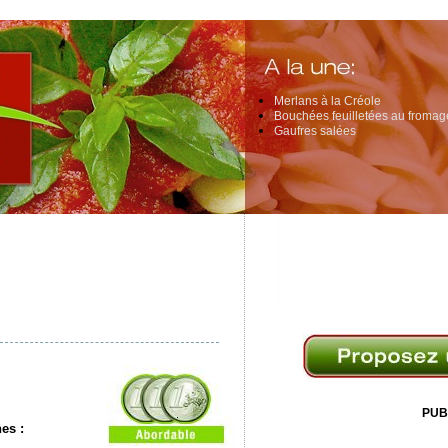
Merlans à la Créole
Bouchées feuilletées au fromage
Gaufres salées
PUB
es :