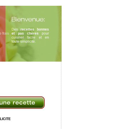
Des
recettes bonnes
 frais
et pas chères
pour
cuisiner facile et en
toute simplicité.
LICITE