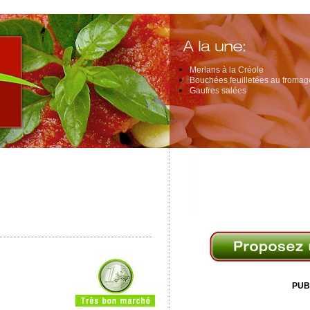
Merlans à la Créole
Bouchées feuilletées au fromage
Gaufres salées
PUB