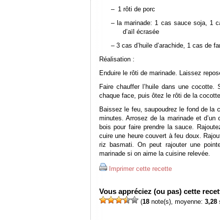
–
1 rôti de porc
– la marinade: 1 cas sauce soja, 1 
d’aïl écrasée
– 3 cas d’huile d’arachide, 1 cas de fa
Réalisation :
Enduire le rôti de marinade. Laissez reposer
Faire chauffer l’huile dans une cocotte. 
chaque face, puis ôtez le rôti de la cocotte
Baissez le feu, saupoudrez le fond de la co
minutes. Arrosez de la marinade et d’un d
bois pour faire prendre la sauce. Rajoutez 
cuire une heure couvert à feu doux. Rajou
riz basmati. On peut rajouter une poin
marinade si on aime la cuisine relevée.
Imprimer cette recette
Vous appréciez (ou pas) cette recett
(
18
note(s), moyenne:
3,28