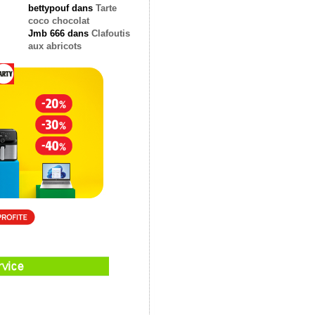
bettypouf
dans
Tarte
coco chocolat
Jmb 666
dans
Clafoutis
aux abricots