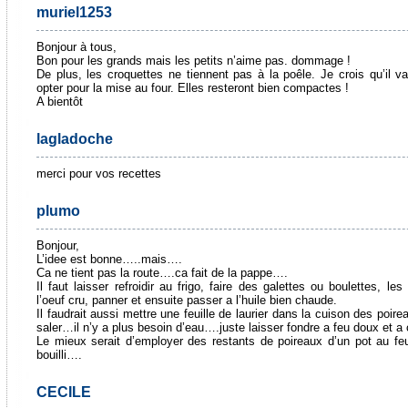
muriel1253
Bonjour à tous,
Bon pour les grands mais les petits n’aime pas. dommage !
De plus, les croquettes ne tiennent pas à la poêle. Je crois qu’il v
opter pour la mise au four. Elles resteront bien compactes !
A bientôt
lagladoche
merci pour vos recettes
plumo
Bonjour,
L’idee est bonne…..mais….
Ca ne tient pas la route….ca fait de la pappe….
Il faut laisser refroidir au frigo, faire des galettes ou boulettes, le
l’oeuf cru, panner et ensuite passer a l’huile bien chaude.
Il faudrait aussi mettre une feuille de laurier dans la cuison des poire
saler…il n’y a plus besoin d’eau….juste laisser fondre a feu doux et a 
Le mieux serait d’employer des restants de poireaux d’un pot au fe
bouilli….
CECILE