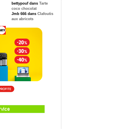
bettypouf
dans
Tarte
coco chocolat
Jmb 666
dans
Clafoutis
aux abricots