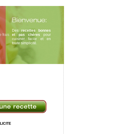
Des
recettes bonnes
 frais
et pas chères
pour
cuisiner facile et en
toute simplicité.
LICITE