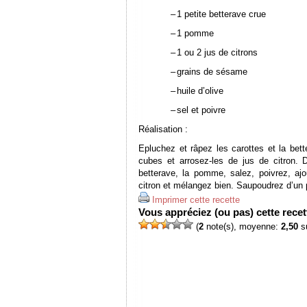
–
1 petite betterave crue
–
1 pomme
–
1 ou 2 jus de citrons
–
grains de sésame
–
huile d’olive
–
sel et poivre
Réalisation :
Epluchez et râpez les carottes et la be
cubes et arrosez-les de jus de citron. 
betterave, la pomme, salez, poivrez, ajo
citron et mélangez bien. Saupoudrez d’un 
Imprimer cette recette
Vous appréciez (ou pas) cette recett
(
2
note(s), moyenne:
2,50
su