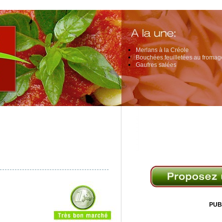
Merlans à la Créole
Bouchées feuilletées au fromage
Gaufres salées
PUB