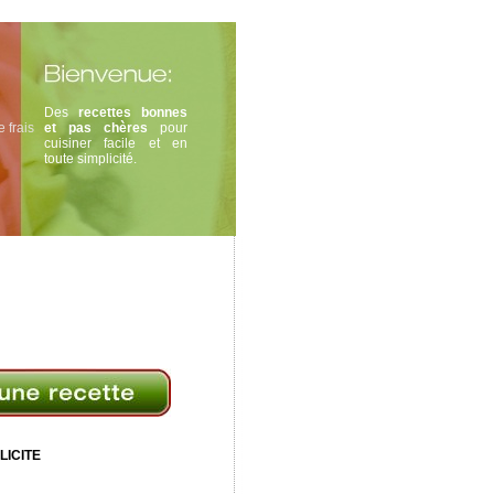
Des
recettes bonnes
 frais
et pas chères
pour
cuisiner facile et en
toute simplicité.
LICITE