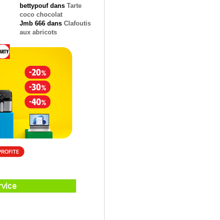
bettypouf
dans
Tarte
coco chocolat
Jmb 666
dans
Clafoutis
aux abricots