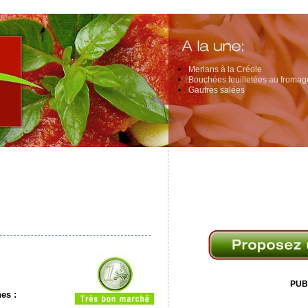
Merlans à la Créole
Bouchées feuilletées au fromage
Gaufres salées
PUB
nes
: