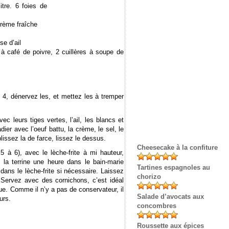
itre. 6 foies de
 crème fraîche
e d’ail
e à café de poivre, 2 cuillères à soupe de
 4, dénervez les, et mettez les à tremper
 leurs tiges vertes, l’ail, les blancs et
ier avec l’oeuf battu, la crème, le sel, le
plissez la de farce, lissez le dessus.
Cheesecake à la confiture
5 à 6), avec le lèche-frite à mi hauteur,
e la terrine une heure dans le bain-marie
Tartines espagnoles au
 dans le lèche-frite si nécessaire. Laissez
chorizo
r. Servez avec des cornichons, c’est idéal
ue. Comme il n’y a pas de conservateur, il
Salade d’avocats aux
urs.
concombres
Roussette aux épices