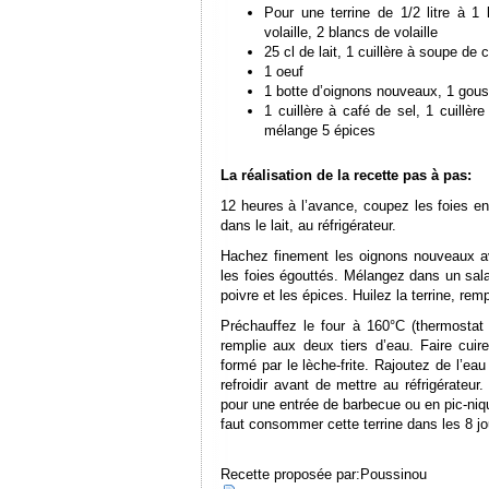
Pour une terrine de 1/2 litre à 1 l
volaille, 2 blancs de volaille
25 cl de lait, 1 cuillère à soupe de
1 oeuf
1 botte d’oignons nouveaux, 1 gouss
1 cuillère à café de sel, 1 cuillèr
mélange 5 épices
La réalisation de la recette pas à pas:
12 heures à l’avance, coupez les foies en
dans le lait, au réfrigérateur.
Hachez finement les oignons nouveaux avec
les foies égouttés. Mélangez dans un salad
poivre et les épices. Huilez la terrine, rem
Préchauffez le four à 160°C (thermostat 
remplie aux deux tiers d’eau. Faire cuir
formé par le lèche-frite. Rajoutez de l’eau
refroidir avant de mettre au réfrigérateu
pour une entrée de barbecue ou en pic-niq
faut consommer cette terrine dans les 8 jo
Recette proposée par:
Poussinou