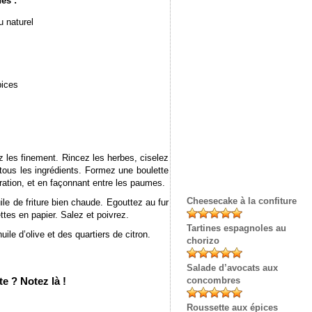
nes
:
u naturel
pices
z les finement. Rincez les herbes, ciselez
tous les ingrédients. Formez une boulette
ration, et en façonnant entre les paumes.
Cheesecake à la confiture
uile de friture bien chaude. Egouttez au fur
ttes en papier. Salez et poivrez.
Tartines espagnoles au
uile d’olive et des quartiers de citron.
chorizo
Salade d’avocats aux
e ? Notez là !
concombres
Roussette aux épices