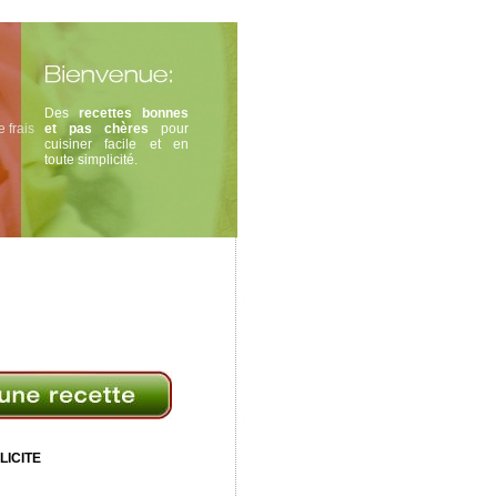
Des
recettes bonnes
 frais
et pas chères
pour
cuisiner facile et en
toute simplicité.
LICITE