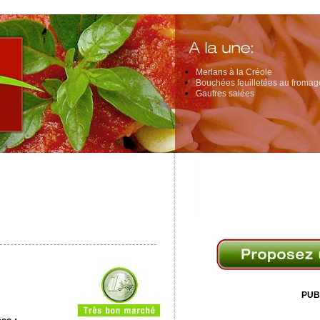
Merlans à la Créole
Bouchées feuilletées au fromage
Gaufres salées
PUB