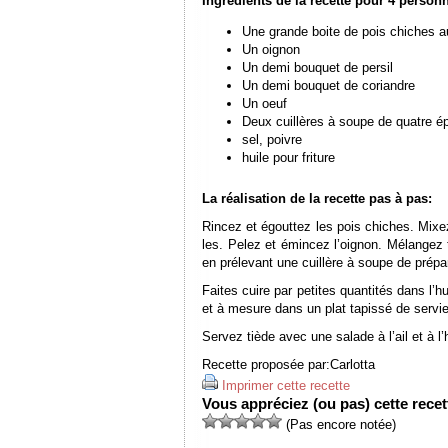
Ingrédients de la recette pour
4 person
Une grande boite de pois chiches a
Un oignon
Un demi bouquet de persil
Un demi bouquet de coriandre
Un oeuf
Deux cuillères à soupe de quatre é
sel, poivre
huile pour friture
La réalisation de la recette pas à pas:
Rincez et égouttez les pois chiches. Mixe
les. Pelez et émincez l’oignon. Mélangez 
en prélevant une cuillère à soupe de prépa
Faites cuire par petites quantités dans l’h
et à mesure dans un plat tapissé de servie
Servez tiède avec une salade à l’ail et à l’h
Recette proposée par:
Carlotta
Imprimer cette recette
Vous appréciez (ou pas) cette recett
(Pas encore notée)