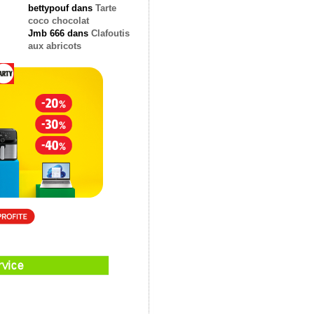
bettypouf
dans
Tarte
coco chocolat
Jmb 666
dans
Clafoutis
aux abricots