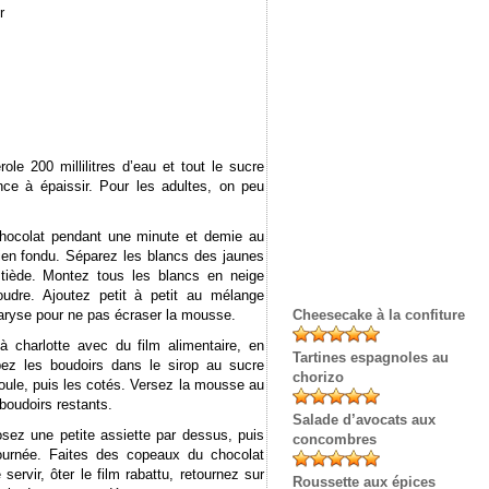
r
le 200 millilitres d’eau et tout le sucre
ce à épaissir. Pour les adultes, on peu
chocolat pendant une minute et demie au
ien fondu. Séparez les blancs des jaunes
 tiède. Montez tous les blancs en neige
oudre. Ajoutez petit à petit au mélange
aryse pour ne pas écraser la mousse.
Cheesecake à la confiture
à charlotte avec du film alimentaire, en
Tartines espagnoles au
pez les boudoirs dans le sirop au sucre
chorizo
 moule, puis les cotés. Versez la mousse au
boudoirs restants.
Salade d’avocats aux
sez une petite assiette par dessus, puis
concombres
journée. Faites des copeaux du chocolat
rvir, ôter le film rabattu, retournez sur
Roussette aux épices