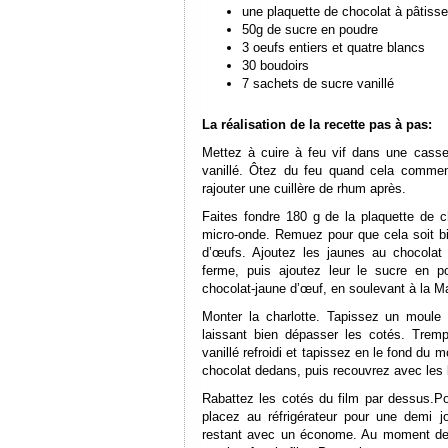
une plaquette de chocolat à pâtisse
50g de sucre en poudre
3 oeufs entiers et quatre blancs
30 boudoirs
7 sachets de sucre vanillé
La réalisation de la recette pas à pas:
Mettez à cuire à feu vif dans une cassero
vanillé. Ôtez du feu quand cela commen
rajouter une cuillère de rhum après.
Faites fondre 180 g de la plaquette de 
micro-onde. Remuez pour que cela soit b
d’œufs. Ajoutez les jaunes au chocolat
ferme, puis ajoutez leur le sucre en p
chocolat-jaune d’œuf, en soulevant à la M
Monter la charlotte. Tapissez un moule 
laissant bien dépasser les cotés. Trem
vanillé refroidi et tapissez en le fond du
chocolat dedans, puis recouvrez avec les 
Rabattez les cotés du film par dessus.Po
placez au réfrigérateur pour une demi 
restant avec un économe. Au moment de se