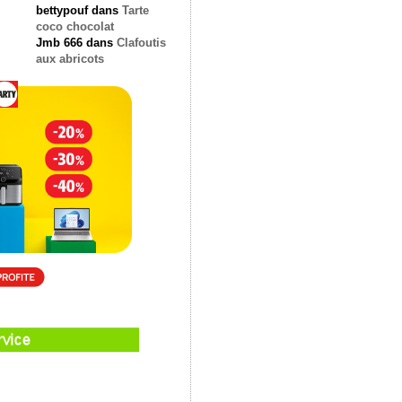
bettypouf
dans
Tarte
coco chocolat
Jmb 666
dans
Clafoutis
aux abricots