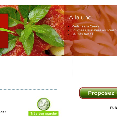
Merlans à la Créole
Bouchées feuilletées au fromage
Gaufres salées
PUB
nes
: