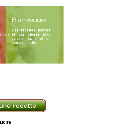
Des
recettes bonnes
 frais
et pas chères
pour
cuisiner facile et en
toute simplicité.
LICITE