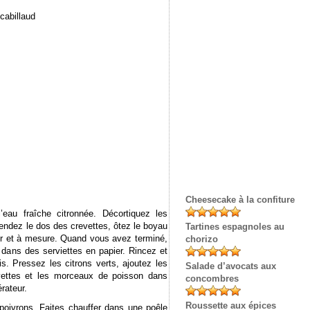
 cabillaud
Cheesecake à la confiture
’eau fraîche citronnée. Décortiquez les
fendez le dos des crevettes, ôtez le boyau
Tartines espagnoles au
fur et à mesure. Quand vous avez terminé,
chorizo
dans des serviettes en papier. Rincez et
s. Pressez les citrons verts, ajoutez les
Salade d’avocats aux
vettes et les morceaux de poisson dans
concombres
rateur.
Roussette aux épices
poivrons. Faites chauffer dans une poêle