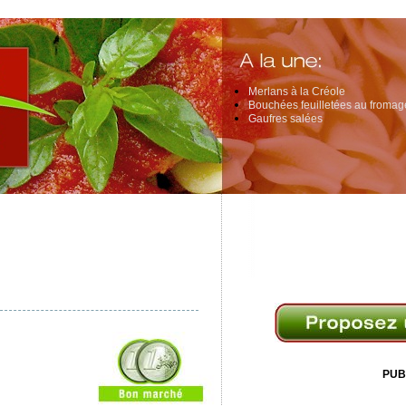
Merlans à la Créole
Bouchées feuilletées au fromage
Gaufres salées
PUB