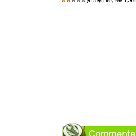
(
4
note(s), moyenne:
1,75
su