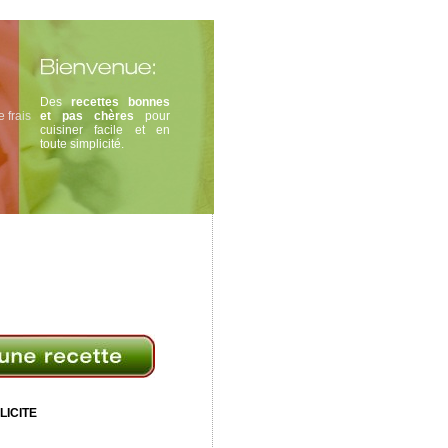
Des
recettes bonnes
 frais
et pas chères
pour
cuisiner facile et en
toute simplicité.
LICITE