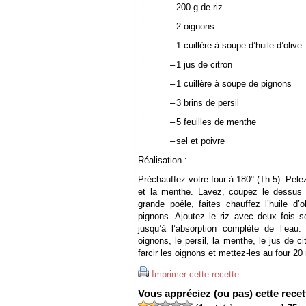
–
200 g de riz
–
2 oignons
–
1 cuillère à soupe d’huile d’olive
–
1 jus de citron
–
1 cuillère à soupe de pignons
–
3 brins de persil
–
5 feuilles de menthe
–
sel et poivre
Réalisation :
Préchauffez votre four à 180° (Th.5). Pele
et la menthe. Lavez, coupez le dessus 
grande poêle, faites chauffez l’huile d’o
pignons. Ajoutez le riz avec deux fois s
jusqu’à l’absorption complète de l’eau
oignons, le persil, la menthe, le jus de ci
farcir les oignons et mettez-les au four 2
Imprimer cette recette
Vous appréciez (ou pas) cette recett