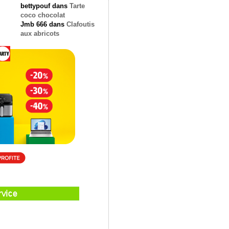
bettypouf
dans
Tarte
coco chocolat
Jmb 666
dans
Clafoutis
aux abricots