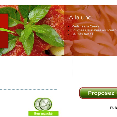
Merlans à la Créole
Bouchées feuilletées au fromage
Gaufres salées
PUB