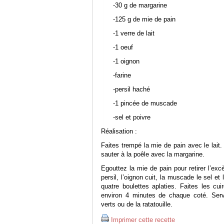
-30 g de margarine
-125 g de mie de pain
-1 verre de lait
-1 oeuf
-1 oignon
-farine
-persil haché
-1 pincée de muscade
-sel et poivre
Réalisation :
Faites trempé la mie de pain avec le lait.
sauter à la poêle avec la margarine.
Egouttez la mie de pain pour retirer l’excè
persil, l’oignon cuit, la muscade le sel et
quatre boulettes aplaties. Faites les c
environ 4 minutes de chaque coté. Ser
verts ou de la ratatouille.
Imprimer cette recette