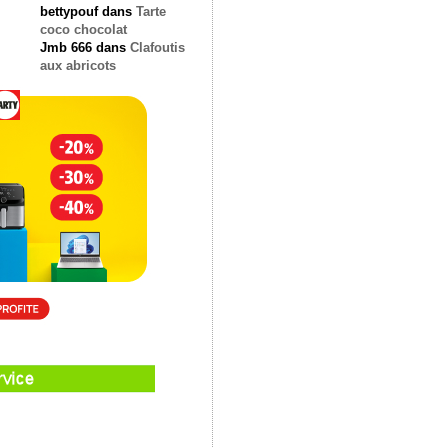
bettypouf
dans
Tarte
coco chocolat
Jmb 666
dans
Clafoutis
aux abricots