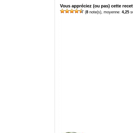
Vous appréciez (ou pas) cette recett
(
8
note(s), moyenne:
4,25
su