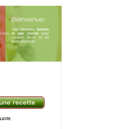
Des
recettes bonnes
 frais
et pas chères
pour
cuisiner facile et en
toute simplicité.
LICITE