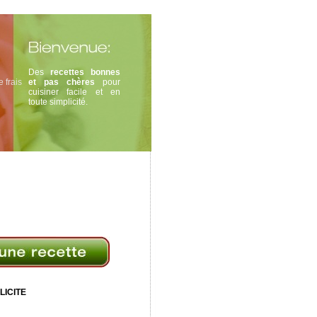
Des
recettes bonnes
 frais
et pas chères
pour
cuisiner facile et en
toute simplicité.
LICITE