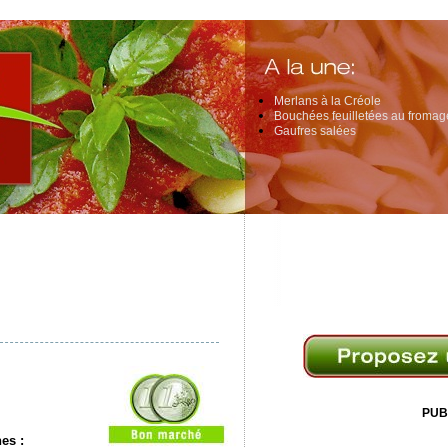
Merlans à la Créole
Bouchées feuilletées au fromage
Gaufres salées
PUB
nes
: