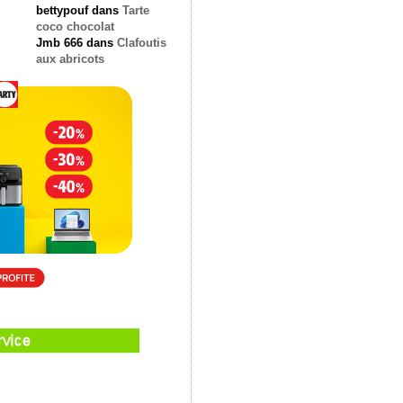
bettypouf
dans
Tarte
coco chocolat
Jmb 666
dans
Clafoutis
aux abricots