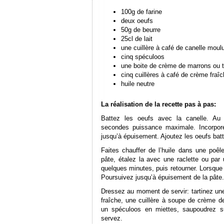
100g de farine
deux oeufs
50g de beurre
25cl de lait
une cuillère à café de canelle moul
cinq spéculoos
une boite de crème de marrons ou t
cinq cuillères à café de crème fraî
huile neutre
La réalisation de la recette pas à pas:
Battez les oeufs avec la canelle. Au 
secondes puissance maximale. Incorporez
jusqu’à épuisement. Ajoutez les oeufs bat
Faites chauffer de l’huile dans une poê
pâte, étalez la avec une raclette ou pa
quelques minutes, puis retourner. Lorsque
Poursuivez jusqu’à épuisement de la pâte.
Dressez au moment de servir: tartinez un
fraîche, une cuillère à soupe de crème 
un spéculoos en miettes, saupoudrez s
servez.