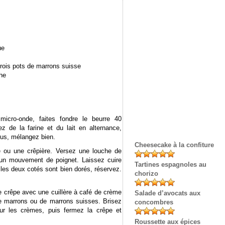
ue
rois pots de marrons suisse
che
micro-onde, faites fondre le beurre 40
 de la farine et du lait en alternance,
tus, mélangez bien.
Cheesecake à la confiture
le ou une crêpière. Versez une louche de
r un mouvement de poignet. Laissez cuire
Tartines espagnoles au
 les deux cotés sont bien dorés, réservez.
chorizo
e crêpe avec une cuillère à café de crème
Salade d’avocats aux
de marrons ou de marrons suisses. Brisez
concombres
ur les crèmes, puis fermez la crêpe et
Roussette aux épices