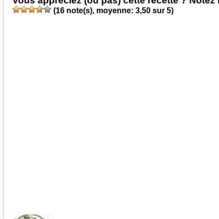
Vous appréciez (ou pas) cette recette ? Notez l
(
16
note(s), moyenne:
3,50
sur 5)