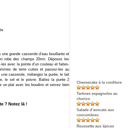
ée
s une grande casserole d’eau bouillante et
e en robe des champs 20mn. Déposez les
-les avec la pointe d’un couteau et faites-
ommes de terre cuites et passez-les au
s une casserole, mélangez la purée, le lait
, le sel et le poivre. Battez la purée 2
Cheesecake à la confiture
s un plat avec les boudins et servez bien
Tartines espagnoles au
chorizo
e ? Notez là !
Salade d’avocats aux
concombres
Roussette aux épices