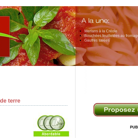
Merlans à la Créole
Bouchées feuilletées au fromage
Gaufres salées
de terre
PUB