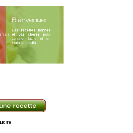
Des
recettes bonnes
 frais
et pas chères
pour
cuisiner facile et en
toute simplicité.
LICITE