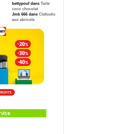
bettypouf
dans
Tarte
coco chocolat
Jmb 666
dans
Clafoutis
aux abricots