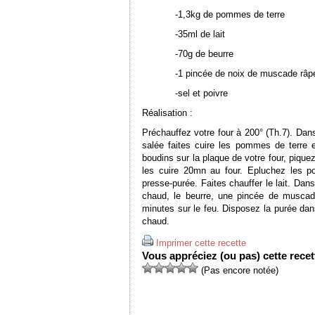
-1,3kg de pommes de terre
-35ml de lait
-70g de beurre
-1 pincée de noix de muscade râp
-sel et poivre
Réalisation :
Préchauffez votre four à 200° (Th.7). Dan
salée faites cuire les pommes de terr
boudins sur la plaque de votre four, piquez
les cuire 20mn au four. Epluchez les p
presse-purée. Faites chauffer le lait. Dan
chaud, le beurre, une pincée de muscade
minutes sur le feu. Disposez la purée dan
chaud.
Imprimer cette recette
Vous appréciez (ou pas) cette recett
(Pas encore notée)